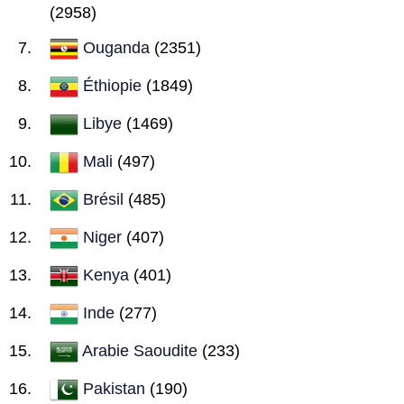
(2958)
Ouganda
(2351)
Éthiopie
(1849)
Libye
(1469)
Mali
(497)
Brésil
(485)
Niger
(407)
Kenya
(401)
Inde
(277)
Arabie Saoudite
(233)
Pakistan
(190)