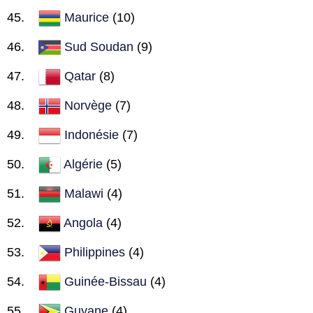
Maurice
(10)
Sud Soudan
(9)
Qatar
(8)
Norvège
(7)
Indonésie
(7)
Algérie
(5)
Malawi
(4)
Angola
(4)
Philippines
(4)
Guinée-Bissau
(4)
Guyane
(4)