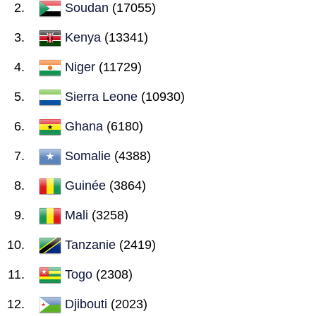
Soudan
(17055)
Kenya
(13341)
Niger
(11729)
Sierra Leone
(10930)
Ghana
(6180)
Somalie
(4388)
Guinée
(3864)
Mali
(3258)
Tanzanie
(2419)
Togo
(2308)
Djibouti
(2023)