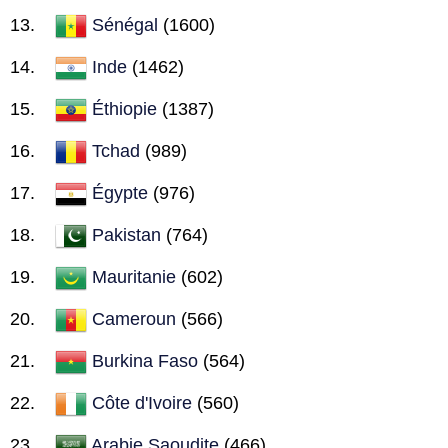
Sénégal
(1600)
Inde
(1462)
Éthiopie
(1387)
Tchad
(989)
Égypte
(976)
Pakistan
(764)
Mauritanie
(602)
Cameroun
(566)
Burkina Faso
(564)
Côte d'Ivoire
(560)
Arabie Saoudite
(466)