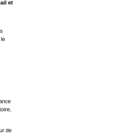
ail et
rs
 le
tance
toire,
ur de