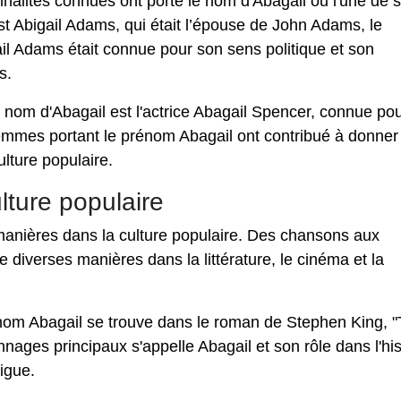
onnalités connues ont porté le nom d'Abagail ou l'une de 
t Abigail Adams, qui était l’épouse de John Adams, le
il Adams était connue pour son sens politique et son
s.
nom d'Abagail est l'actrice Abagail Spencer, connue po
 femmes portant le prénom Abagail ont contribué à donner
lture populaire.
lture populaire
 manières dans la culture populaire. Des chansons aux
e diverses manières dans la littérature, le cinéma et la
nom Abagail se trouve dans le roman de Stephen King, 
nages principaux s'appelle Abagail et son rôle dans l'his
rigue.