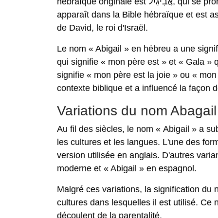
hébraïque originale est אֲבִיגַיִל, qui se prononce « Avigáil » en hébreu moderne. Ce prénom féminin
apparaît dans la Bible hébraïque et est a
de David, le roi d'Israël.
Le nom « Abigail » en hébreu a une signifi
qui signifie « mon père est » et « Gala » q
signifie « mon père est la joie » ou « mon p
contexte biblique et a influencé la façon d
Variations du nom Abagail
Au fil des siècles, le nom « Abigail » a s
les cultures et les langues. L'une des form
version utilisée en anglais. D'autres vari
moderne et « Abigail » en espagnol.
Malgré ces variations, la signification d
cultures dans lesquelles il est utilisé. Ce
découlent de la parentalité.