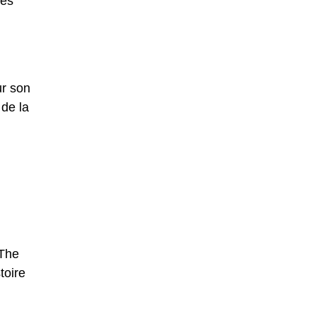
ses
ur son
 de la
"The
toire