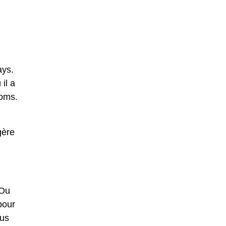
ays.
il a
noms.
gère
 Ou
pour
ous