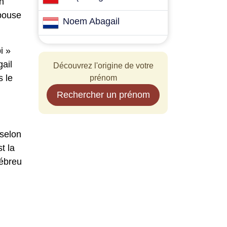
épouse
Noem Abagail
i »
gail
Découvrez l'origine de votre
s le
prénom
Rechercher un prénom
 selon
t la
hébreu