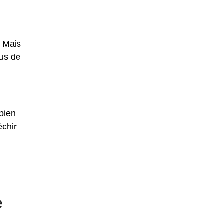
. Mais
lus de
 bien
échir
e