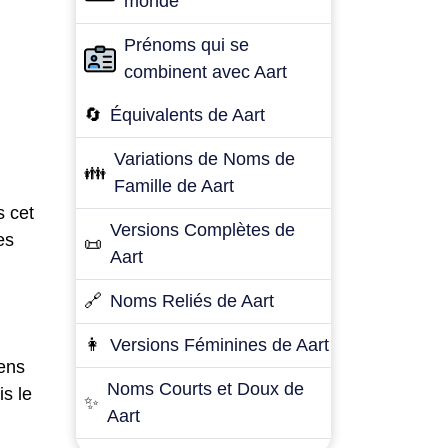
monde
Prénoms qui se
combinent avec Aart
🔄
Équivalents de Aart
Variations de Noms de
👪
Famille de Aart
s cet
Versions Complètes de
es
📜
Aart
🔗
Noms Reliés de Aart
👩
Versions Féminines de Aart
sens
Noms Courts et Doux de
is le
✨
Aart