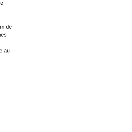
de
om de
nes
ue au