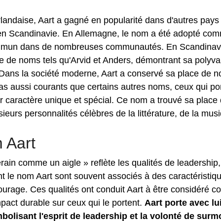
erlandaise, Aart a gagné en popularité dans d'autres pays
n Scandinavie. En Allemagne, le nom a été adopté co
commun dans de nombreuses communautés. En Scandinav
te de noms tels qu'Arvid et Anders, démontrant sa polyv
s. Dans la société moderne, Aart a conservé sa place de 
t pas aussi courants que certains autres noms, ceux qui po
r caractère unique et spécial. Ce nom a trouvé sa place
lusieurs personnalités célèbres de la littérature, de la mus
m Aart
erain comme un aigle » reflète les qualités de leadership
nt le nom Aart sont souvent associés à des caractéristiq
 courage. Ces qualités ont conduit Aart à être considéré
mpact durable sur ceux qui le portent.
Aart porte avec lui
mbolisant l'esprit de leadership et la volonté de surm