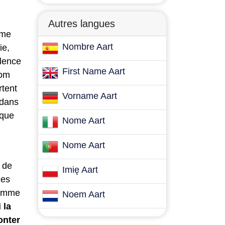
Autres langues
mme
Nombre Aart
ie,
alence
First Name Aart
nom
rtent
Vorname Aart
 dans
ique
Nome Aart
Nome Aart
, de
Imię Aart
ues
 comme
Noem Aart
 la
onter