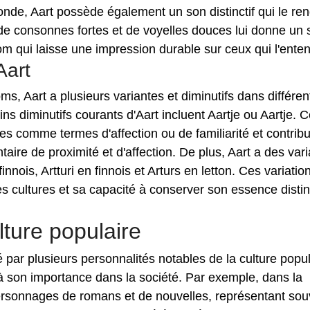
fonde, Aart possède également un son distinctif qui le re
de consonnes fortes et de voyelles douces lui donne un 
nom qui laisse une impression durable sur ceux qui l'ente
Aart
, Aart a plusieurs variantes et diminutifs dans différen
ins diminutifs courants d'Aart incluent Aartje ou Aartje. 
s comme termes d'affection ou de familiarité et contrib
re de proximité et d'affection. De plus, Aart a des var
innois, Artturi en finnois et Arturs en letton. Ces variatio
entes cultures et sa capacité à conserver son essence distin
lture populaire
é par plusieurs personnalités notables de la culture popul
 à son importance dans la société. Par exemple, dans la
 personnages de romans et de nouvelles, représentant sou