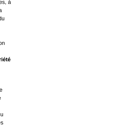
es, à
a
du
on
riété
re
e
du
es