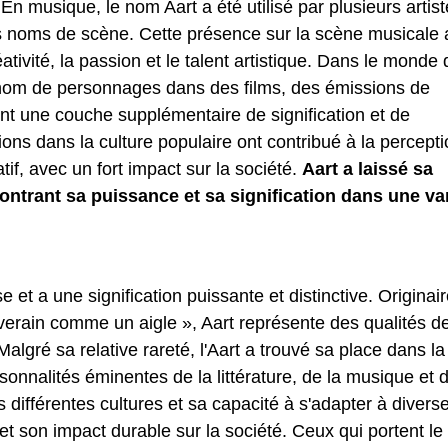
En musique, le nom Aart a été utilisé par plusieurs artist
urs noms de scène. Cette présence sur la scène musicale 
éativité, la passion et le talent artistique. Dans le monde 
 nom de personnages dans des films, des émissions de
tant une couche supplémentaire de signification et de
ns dans la culture populaire ont contribué à la percepti
tif, avec un fort impact sur la société.
Aart a laissé sa
ntrant sa puissance et sa signification dans une va
e et a une signification puissante et distinctive. Originai
ouverain comme un aigle », Aart représente des qualités d
algré sa relative rareté, l'Aart a trouvé sa place dans la
rsonnalités éminentes de la littérature, de la musique et 
différentes cultures et sa capacité à s'adapter à divers
t son impact durable sur la société. Ceux qui portent le