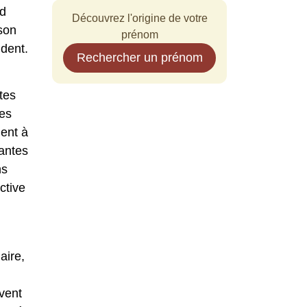
nd
Découvrez l'origine de votre
son
prénom
ndent.
Rechercher un prénom
tes
Ces
uent à
iantes
ns
ctive
aire,
vent