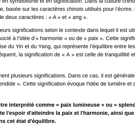
 en symbolisme et en signification. Dans la culture chino
e, basée sur les caractères chinois utilisés pour l’écrire
e deux caractères : « A » et « ang ».
urs significations selon le contexte dans lequel il est uti
ié à l’idée d’« harmonie » ou de « paix ». Cette signifi
ise du Yin et du Yang, qui représente l’équilibre entre les
ent, la signification de « A » est celle de tranquillité e
nt plusieurs significations. Dans ce cas, il est général
lendide ». Cette signification évoque l'idée de lumière et 
être interprété comme « paix lumineuse » ou « splen
te l'espoir d'atteindre la paix et l'harmonie, ainsi que
s cet état d'équilibre.