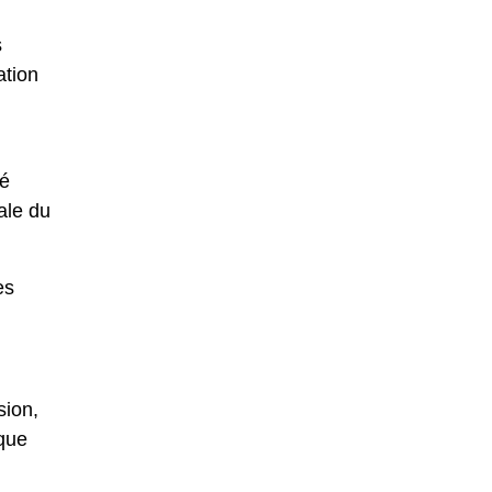
s
ation
cé
ale du
es
sion,
 que