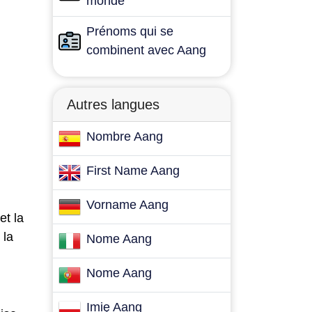
monde
Prénoms qui se
combinent avec Aang
Autres langues
Nombre Aang
First Name Aang
Vorname Aang
et la
 la
Nome Aang
Nome Aang
Imię Aang