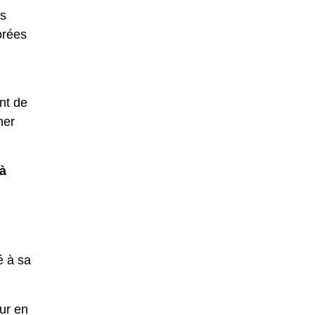
es
orées
ent de
ner
 à
é à sa
ur en