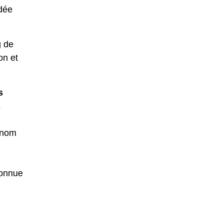
idée
g de
on et
s
s
 nom
connue