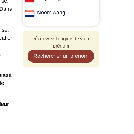
ise,
. Dans
Noem Aang
lisé.
cation
Découvrez l'origine de votre
prénom
t
Rechercher un prénom
ement
de
deur