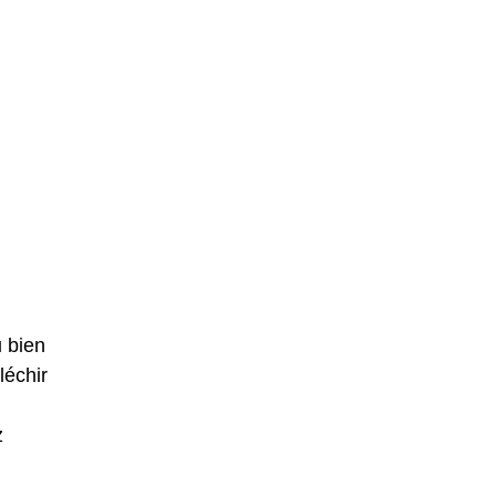
u bien
léchir
z