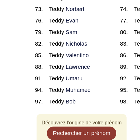
Teddy
Norbert
T
Teddy
Evan
T
Teddy
Sam
T
Teddy
Nicholas
T
Teddy
Valentino
T
Teddy
Lawrence
T
Teddy
Umaru
T
Teddy
Muhamed
T
Teddy
Bob
T
Découvrez l'origine de votre prénom
Rechercher un prénom