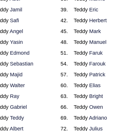
eddy
Jamil
Teddy
Eric
eddy
Safi
Teddy
Herbert
eddy
Angel
Teddy
Mark
eddy
Yasin
Teddy
Manuel
eddy
Edmond
Teddy
Faruk
eddy
Sebastian
Teddy
Farouk
eddy
Majid
Teddy
Patrick
eddy
Walter
Teddy
Elias
eddy
Ray
Teddy
Bright
eddy
Gabriel
Teddy
Owen
eddy
Teddy
Teddy
Adriano
eddy
Albert
Teddy
Julius