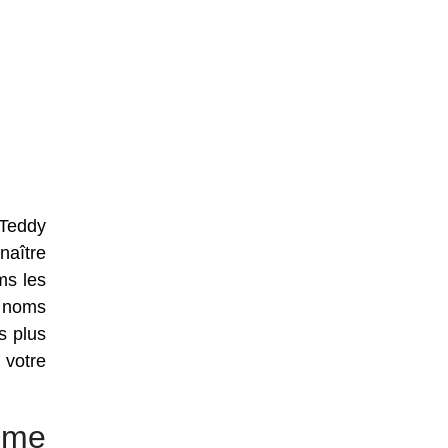
 Teddy
naître
ms les
e noms
s plus
 votre
mme