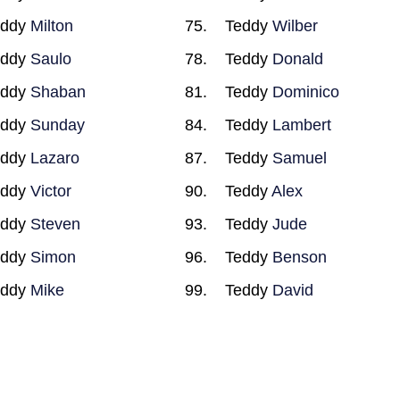
eddy
Milton
Teddy
Wilber
eddy
Saulo
Teddy
Donald
eddy
Shaban
Teddy
Dominico
eddy
Sunday
Teddy
Lambert
eddy
Lazaro
Teddy
Samuel
eddy
Victor
Teddy
Alex
eddy
Steven
Teddy
Jude
eddy
Simon
Teddy
Benson
eddy
Mike
Teddy
David