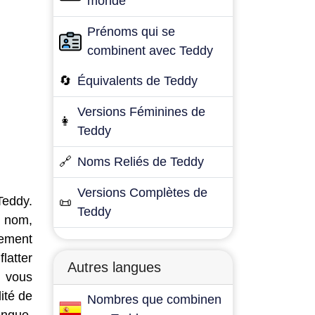
monde
Prénoms qui se
combinent avec Teddy
🔄
Équivalents de Teddy
Versions Féminines de
👩
Teddy
🔗
Noms Reliés de Teddy
Versions Complètes de
Teddy.
📜
Teddy
e nom,
lement
latter
Autres langues
 vous
ité de
Nombres que combinen