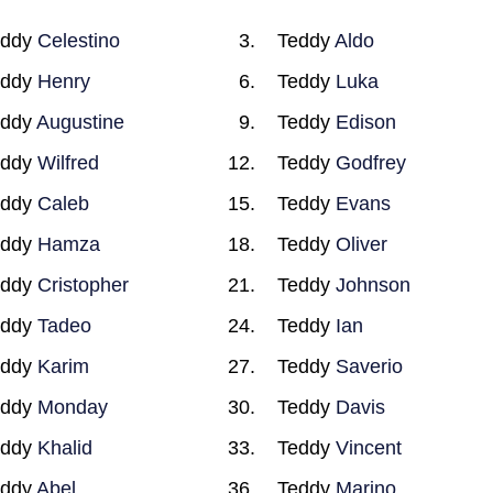
eddy
Celestino
Teddy
Aldo
eddy
Henry
Teddy
Luka
eddy
Augustine
Teddy
Edison
eddy
Wilfred
Teddy
Godfrey
eddy
Caleb
Teddy
Evans
eddy
Hamza
Teddy
Oliver
eddy
Cristopher
Teddy
Johnson
eddy
Tadeo
Teddy
Ian
eddy
Karim
Teddy
Saverio
eddy
Monday
Teddy
Davis
eddy
Khalid
Teddy
Vincent
eddy
Abel
Teddy
Marino