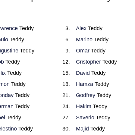
awrence
Teddy
Alex
Teddy
ulo
Teddy
Marino
Teddy
gustine
Teddy
Omar
Teddy
ob
Teddy
Cristopher
Teddy
lix
Teddy
David
Teddy
imon
Teddy
Hamza
Teddy
onday
Teddy
Godfrey
Teddy
erman
Teddy
Hakim
Teddy
el
Teddy
Saverio
Teddy
lestino
Teddy
Majid
Teddy