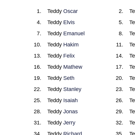
Teddy
Oscar
T
Teddy
Elvis
T
Teddy
Emanuel
T
Teddy
Hakim
T
Teddy
Felix
T
Teddy
Mathew
T
Teddy
Seth
T
Teddy
Stanley
T
Teddy
Isaiah
T
Teddy
Jonas
T
Teddy
Jerry
T
Teddy
Richard
T