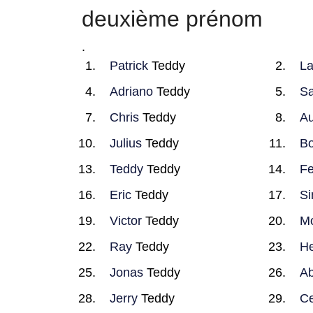
deuxième prénom
.
Patrick
Teddy
L
Adriano
Teddy
Sa
Chris
Teddy
Au
Julius
Teddy
B
Teddy
Teddy
Fe
Eric
Teddy
S
Victor
Teddy
M
Ray
Teddy
H
Jonas
Teddy
Ab
Jerry
Teddy
Ce