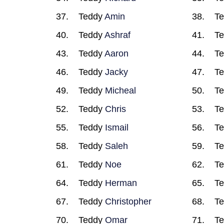
Teddy
Amin
T
Teddy
Ashraf
T
Teddy
Aaron
T
Teddy
Jacky
T
Teddy
Micheal
T
Teddy
Chris
T
Teddy
Ismail
T
Teddy
Saleh
T
Teddy
Noe
T
Teddy
Herman
T
Teddy
Christopher
T
Teddy
Omar
T