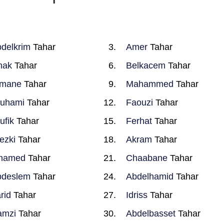
delkrim
Tahar
Amer
Tahar
hak
Tahar
Belkacem
Tahar
tmane
Tahar
Mahammed
Tahar
ouhami
Tahar
Faouzi
Tahar
ufik
Tahar
Ferhat
Tahar
ezki
Tahar
Akram
Tahar
hamed
Tahar
Chaabane
Tahar
bdeslem
Tahar
Abdelhamid
Tahar
rid
Tahar
Idriss
Tahar
amzi
Tahar
Abdelbasset
Tahar