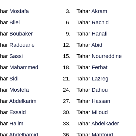
ahar
Mostafa
Tahar
Akram
ahar
Bilel
Tahar
Rachid
ahar
Boubaker
Tahar
Hanafi
ahar
Radouane
Tahar
Abid
ahar
Sassi
Tahar
Nourreddine
ahar
Mahammed
Tahar
Ferhat
ahar
Sidi
Tahar
Lazreg
ahar
Mostefa
Tahar
Dahou
ahar
Abdelkarim
Tahar
Hassan
ahar
Essaid
Tahar
Miloud
ahar
Halim
Tahar
Abdelkader
ahar
Abdelhamid
Tahar
Mahfoud