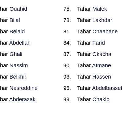
ahar
Ouahid
Tahar
Malek
ahar
Bilal
Tahar
Lakhdar
ahar
Belaid
Tahar
Chaabane
ahar
Abdellah
Tahar
Farid
ahar
Ghali
Tahar
Okacha
ahar
Nassim
Tahar
Atmane
ahar
Belkhir
Tahar
Hassen
ahar
Nasreddine
Tahar
Abdelbasset
ahar
Abderazak
Tahar
Chakib