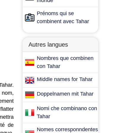
monde
Prénoms qui se
combinent avec Tahar
Autres langues
Nombres que combinen
con Tahar
Middle names for Tahar
Tahar.
e nom,
Doppelnamen mit Tahar
lement
Nomi che combinano con
latter
Tahar
mettra
ité de
Nomes corresponndentes