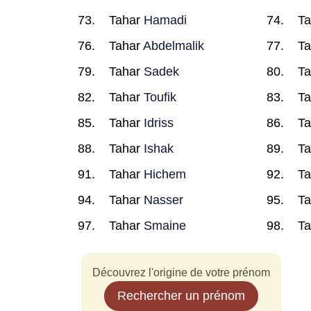
Tahar
Hamadi
T
Tahar
Abdelmalik
T
Tahar
Sadek
T
Tahar
Toufik
T
Tahar
Idriss
T
Tahar
Ishak
T
Tahar
Hichem
T
Tahar
Nasser
T
Tahar
Smaine
T
Découvrez l'origine de votre prénom
Rechercher un prénom