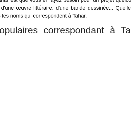
har est que vous en ayez besoin pour un projet quelc
, d'une œuvre littéraire, d'une bande dessinée... Quell
us les noms qui correspondent à Tahar.
pulaires correspondant à Ta