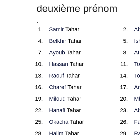
deuxième prénom
.
Samir
Tahar
Ab
Belkhir
Tahar
Is
Ayoub
Tahar
A
Hassan
Tahar
T
Raouf
Tahar
To
Charef
Tahar
Ar
Miloud
Tahar
M
Hanafi
Tahar
A
Okacha
Tahar
Fa
Halim
Tahar
R