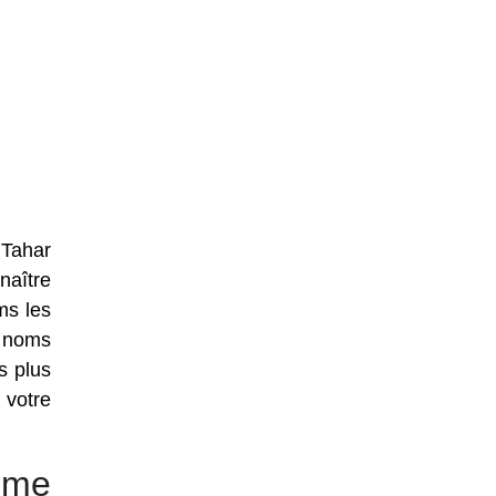
 Tahar
naître
ms les
e noms
s plus
 votre
mme