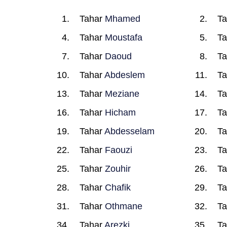
Tahar
Mhamed
T
Tahar
Moustafa
T
Tahar
Daoud
T
Tahar
Abdeslem
T
Tahar
Meziane
T
Tahar
Hicham
T
Tahar
Abdesselam
T
Tahar
Faouzi
T
Tahar
Zouhir
T
Tahar
Chafik
T
Tahar
Othmane
T
Tahar
Arezki
T