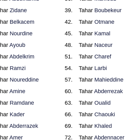
ahar
Zidane
Tahar
Boubekeur
ahar
Belkacem
Tahar
Otmane
ahar
Nourdine
Tahar
Kamal
ahar
Ayoub
Tahar
Naceur
ahar
Abdelkrim
Tahar
Charef
ahar
Ramzi
Tahar
Larbi
ahar
Noureddine
Tahar
Mahieddine
ahar
Amine
Tahar
Abderrezak
ahar
Ramdane
Tahar
Oualid
ahar
Kader
Tahar
Chaouki
ahar
Abderrazek
Tahar
Khaled
ahar
Amer
Tahar
Abdennacer