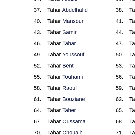
Tahar
Abdelhafid
T
Tahar
Mansour
T
Tahar
Samir
T
Tahar
Tahar
T
Tahar
Youssouf
T
Tahar
Bent
T
Tahar
Touhami
T
Tahar
Raouf
T
Tahar
Bouziane
T
Tahar
Taher
T
Tahar
Oussama
T
Tahar
Chouaib
T