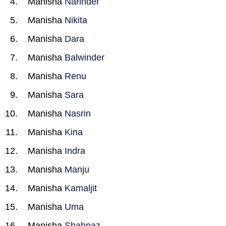
Manisha
Narinder
Manisha
Nikita
Manisha
Dara
Manisha
Balwinder
Manisha
Renu
Manisha
Sara
Manisha
Nasrin
Manisha
Kina
Manisha
Indra
Manisha
Manju
Manisha
Kamaljit
Manisha
Uma
Manisha
Shahnaz