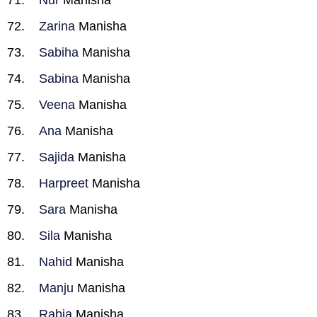
Nur
Manisha
Zarina
Manisha
Sabiha
Manisha
Sabina
Manisha
Veena
Manisha
Ana
Manisha
Sajida
Manisha
Harpreet
Manisha
Sara
Manisha
Sila
Manisha
Nahid
Manisha
Manju
Manisha
Rabia
Manisha