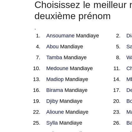
Choisissez le meilleu
deuxième prénom
.
Ansoumane
Mandiaye
Di
Abou
Mandiaye
Sa
Tamba
Mandiaye
W
Medoune
Mandiaye
Ch
Madiop
Mandiaye
Mb
Birama
Mandiaye
D
Djiby
Mandiaye
B
Alioune
Mandiaye
M
Sylla
Mandiaye
Ba