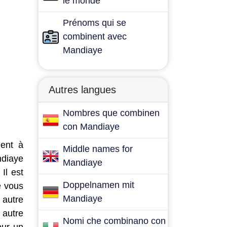
le monde
Prénoms qui se
combinent avec
Mandiaye
Autres langues
Nombres que combinen
con Mandiaye
dent à
Middle names for
ndiaye
Mandiaye
Il est
Doppelnamen mit
e vous
Mandiaye
 autre
 autre
Nomi che combinano con