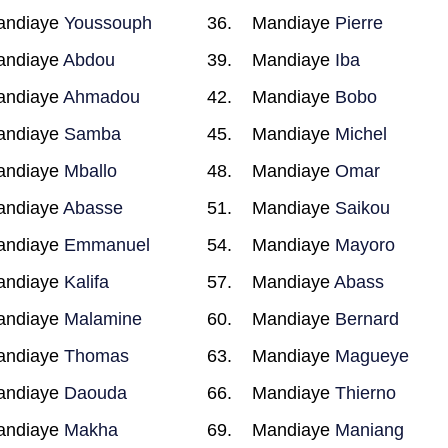
andiaye
Youssouph
Mandiaye
Pierre
andiaye
Abdou
Mandiaye
Iba
andiaye
Ahmadou
Mandiaye
Bobo
andiaye
Samba
Mandiaye
Michel
andiaye
Mballo
Mandiaye
Omar
andiaye
Abasse
Mandiaye
Saikou
andiaye
Emmanuel
Mandiaye
Mayoro
andiaye
Kalifa
Mandiaye
Abass
andiaye
Malamine
Mandiaye
Bernard
andiaye
Thomas
Mandiaye
Magueye
andiaye
Daouda
Mandiaye
Thierno
andiaye
Makha
Mandiaye
Maniang