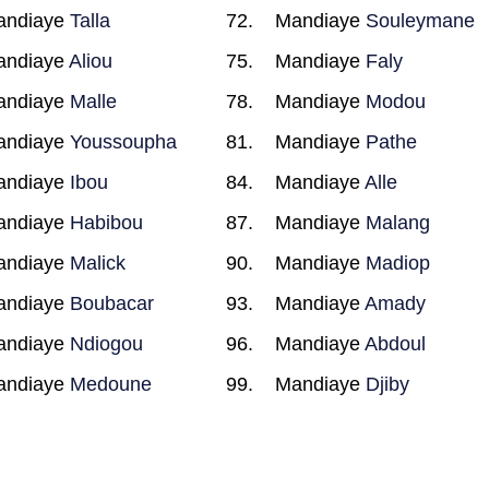
andiaye
Talla
Mandiaye
Souleymane
andiaye
Aliou
Mandiaye
Faly
andiaye
Malle
Mandiaye
Modou
andiaye
Youssoupha
Mandiaye
Pathe
andiaye
Ibou
Mandiaye
Alle
andiaye
Habibou
Mandiaye
Malang
andiaye
Malick
Mandiaye
Madiop
andiaye
Boubacar
Mandiaye
Amady
andiaye
Ndiogou
Mandiaye
Abdoul
andiaye
Medoune
Mandiaye
Djiby