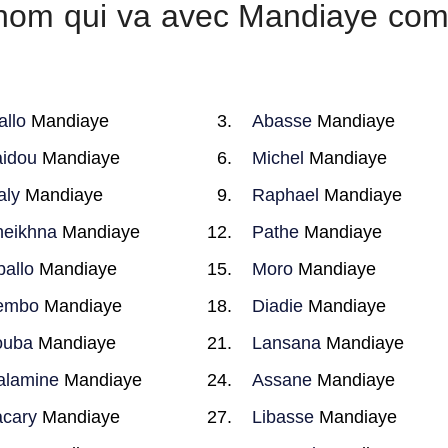
r nom qui va avec Mandiaye co
allo
Mandiaye
Abasse
Mandiaye
idou
Mandiaye
Michel
Mandiaye
aly
Mandiaye
Raphael
Mandiaye
eikhna
Mandiaye
Pathe
Mandiaye
allo
Mandiaye
Moro
Mandiaye
embo
Mandiaye
Diadie
Mandiaye
ouba
Mandiaye
Lansana
Mandiaye
alamine
Mandiaye
Assane
Mandiaye
cary
Mandiaye
Libasse
Mandiaye