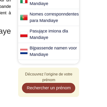
our un
Mandiaye
 bande
dent à
Nomes corresponndentes
para Mandiaye
aye
Pasujące imiona dla
Mandiaye
Bijpassende namen voor
Mandiaye
Découvrez l'origine de votre
prénom
Rechercher un prénom