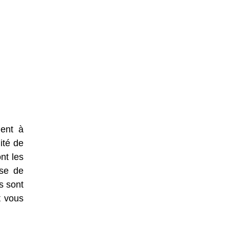
dent à
ité de
nt les
ase de
s sont
t vous