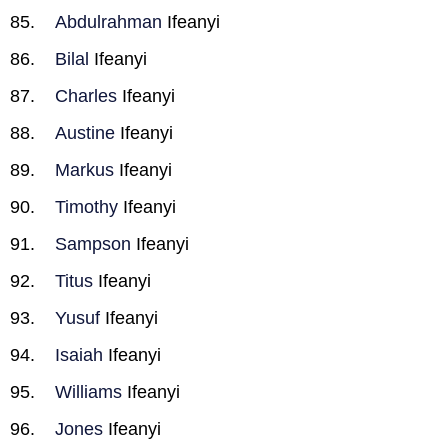
Abdulrahman
Ifeanyi
Bilal
Ifeanyi
Charles
Ifeanyi
Austine
Ifeanyi
Markus
Ifeanyi
Timothy
Ifeanyi
Sampson
Ifeanyi
Titus
Ifeanyi
Yusuf
Ifeanyi
Isaiah
Ifeanyi
Williams
Ifeanyi
Jones
Ifeanyi