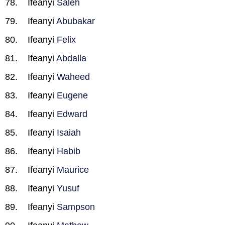
Ifeanyi
Saleh
Ifeanyi
Abubakar
Ifeanyi
Felix
Ifeanyi
Abdalla
Ifeanyi
Waheed
Ifeanyi
Eugene
Ifeanyi
Edward
Ifeanyi
Isaiah
Ifeanyi
Habib
Ifeanyi
Maurice
Ifeanyi
Yusuf
Ifeanyi
Sampson