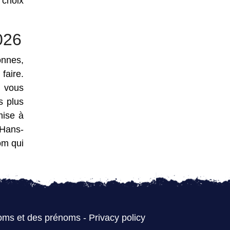
 choix
026
onnes,
faire.
e vous
s plus
mise à
 Hans-
om qui
oms et des prénoms
-
Privacy policy