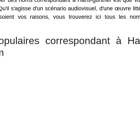
rcher des noms correspondant à Hans-günther est que v
'il s'agisse d'un scénario audiovisuel, d'une œuvre litté
soient vos raisons, vous trouverez ici tous les no
pulaires correspondant à Ha
m