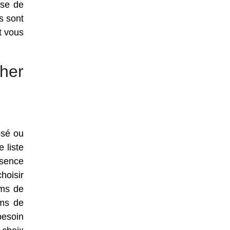
ase de
s sont
t vous
her
osé ou
 liste
bsence
hoisir
oms de
oms de
besoin