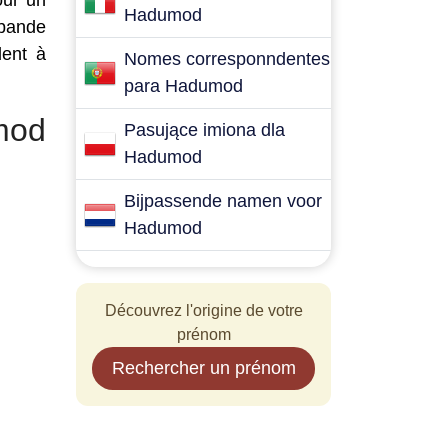
our un
Hadumod
 bande
dent à
Nomes corresponndentes
para Hadumod
mod
Pasujące imiona dla
Hadumod
Bijpassende namen voor
Hadumod
Découvrez l'origine de votre
prénom
Rechercher un prénom