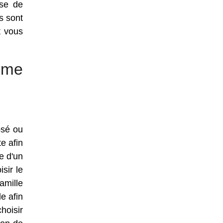
ase de
s sont
t vous
mme
osé ou
e afin
e d'un
sir le
amille
e afin
hoisir