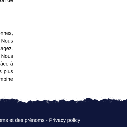
ion de
onnes,
. Nous
sagez.
. Nous
râce à
s plus
ombine
oms et des prénoms
-
Privacy policy