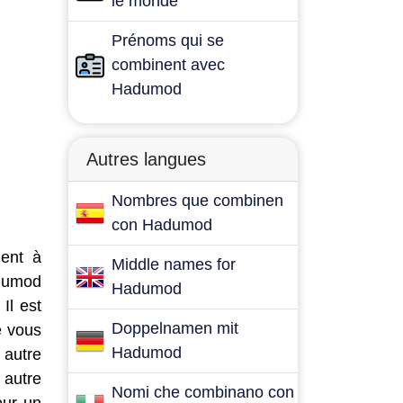
le monde
Prénoms qui se
combinent avec
Hadumod
Autres langues
Nombres que combinen
con Hadumod
dent à
Middle names for
adumod
Hadumod
Il est
Doppelnamen mit
e vous
Hadumod
 autre
 autre
Nomi che combinano con