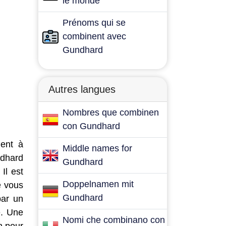
le monde
Prénoms qui se
combinent avec
Gundhard
Autres langues
Nombres que combinen
con Gundhard
dent à
Middle names for
ndhard
Gundhard
Il est
Doppelnamen mit
e vous
Gundhard
par un
e. Une
Nomi che combinano con