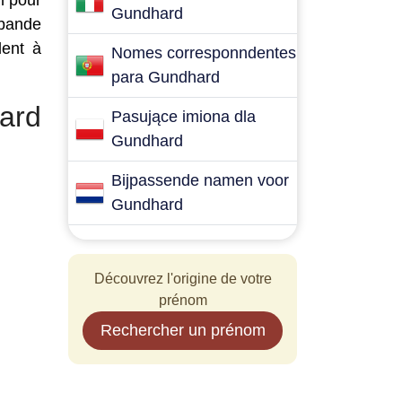
n pour
Gundhard
 bande
dent à
Nomes corresponndentes
para Gundhard
ard
Pasujące imiona dla
Gundhard
Bijpassende namen voor
Gundhard
Découvrez l'origine de votre
prénom
Rechercher un prénom