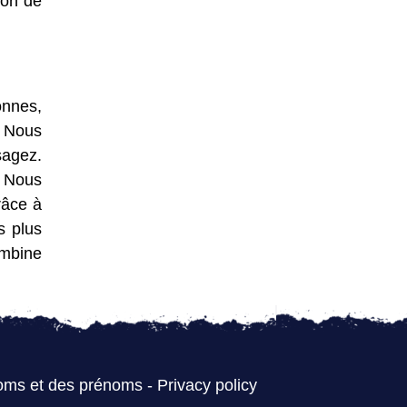
ion de
onnes,
. Nous
sagez.
. Nous
râce à
s plus
ombine
oms et des prénoms
-
Privacy policy