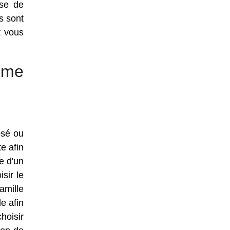
ase de
s sont
t vous
mme
osé ou
e afin
e d'un
sir le
amille
e afin
hoisir