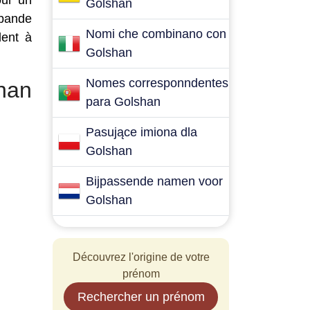
our un
Golshan
 bande
Nomi che combinano con
dent à
Golshan
Nomes corresponndentes
han
para Golshan
Pasujące imiona dla
Golshan
Bijpassende namen voor
Golshan
Découvrez l'origine de votre
prénom
Rechercher un prénom