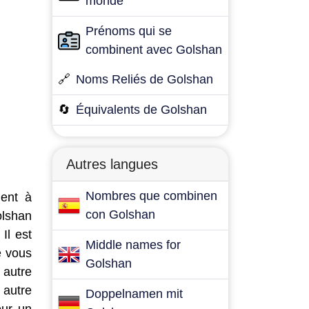
monde
Prénoms qui se
combinent avec Golshan
🔗
Noms Reliés de Golshan
🔄
Équivalents de Golshan
Autres langues
Nombres que combinen
dent à
con Golshan
olshan
Il est
Middle names for
e vous
Golshan
 autre
 autre
Doppelnamen mit