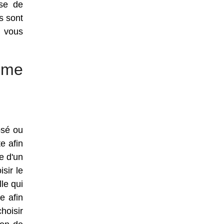
ase de
s sont
t vous
mme
osé ou
e afin
e d'un
sir le
le qui
e afin
hoisir