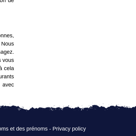
ion de
onnes,
. Nous
sagez.
s vous
à cela
urants
e avec
oms et des prénoms
-
Privacy policy