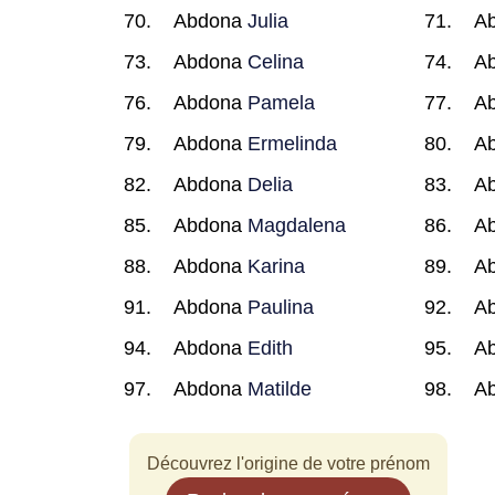
Abdona
Julia
A
Abdona
Celina
A
Abdona
Pamela
A
Abdona
Ermelinda
A
Abdona
Delia
A
Abdona
Magdalena
A
Abdona
Karina
A
Abdona
Paulina
A
Abdona
Edith
A
Abdona
Matilde
A
Découvrez l'origine de votre prénom