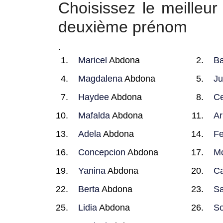
Choisissez le meille
deuxième prénom
.
Maricel
Abdona
Ba
Magdalena
Abdona
Ju
Haydee
Abdona
Ce
Mafalda
Abdona
Ar
Adela
Abdona
Fe
Concepcion
Abdona
M
Yanina
Abdona
Ca
Berta
Abdona
Sa
Lidia
Abdona
So