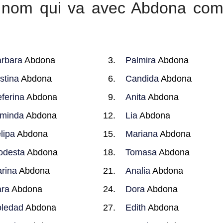
ur nom qui va avec Abdona co
rbara
Abdona
Palmira
Abdona
stina
Abdona
Candida
Abdona
ferina
Abdona
Anita
Abdona
minda
Abdona
Lia
Abdona
lipa
Abdona
Mariana
Abdona
odesta
Abdona
Tomasa
Abdona
rina
Abdona
Analia
Abdona
ra
Abdona
Dora
Abdona
ledad
Abdona
Edith
Abdona