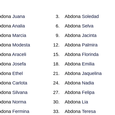
bdona
Juana
Abdona
Soledad
bdona
Analia
Abdona
Selva
bdona
Marcia
Abdona
Jacinta
bdona
Modesta
Abdona
Palmira
bdona
Araceli
Abdona
Florinda
bdona
Josefa
Abdona
Emilia
bdona
Ethel
Abdona
Jaquelina
bdona
Carlota
Abdona
Nadia
bdona
Silvana
Abdona
Felipa
bdona
Norma
Abdona
Lia
bdona
Fermina
Abdona
Teresa