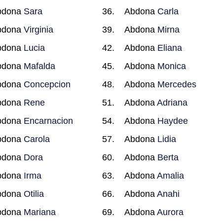
bdona
Sara
Abdona
Carla
bdona
Virginia
Abdona
Mirna
bdona
Lucia
Abdona
Eliana
bdona
Mafalda
Abdona
Monica
bdona
Concepcion
Abdona
Mercedes
bdona
Rene
Abdona
Adriana
bdona
Encarnacion
Abdona
Haydee
bdona
Carola
Abdona
Lidia
bdona
Dora
Abdona
Berta
bdona
Irma
Abdona
Amalia
bdona
Otilia
Abdona
Anahi
bdona
Mariana
Abdona
Aurora