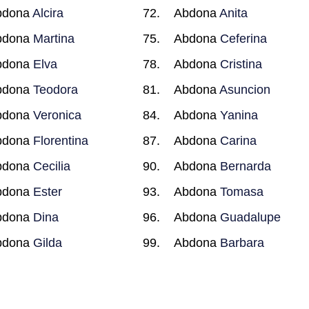
bdona
Alcira
Abdona
Anita
bdona
Martina
Abdona
Ceferina
bdona
Elva
Abdona
Cristina
bdona
Teodora
Abdona
Asuncion
bdona
Veronica
Abdona
Yanina
bdona
Florentina
Abdona
Carina
bdona
Cecilia
Abdona
Bernarda
bdona
Ester
Abdona
Tomasa
bdona
Dina
Abdona
Guadalupe
bdona
Gilda
Abdona
Barbara