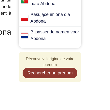
our un
para Abdona
 bande
dent à
Pasujące imiona dla
Abdona
ona
Bijpassende namen voor
Abdona
Découvrez l'origine de votre
prénom
Rechercher un prénom