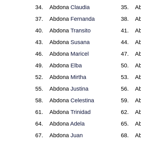
Abdona
Claudia
A
Abdona
Fernanda
A
Abdona
Transito
A
Abdona
Susana
A
Abdona
Maricel
A
Abdona
Elba
A
Abdona
Mirtha
A
Abdona
Justina
A
Abdona
Celestina
A
Abdona
Trinidad
A
Abdona
Adela
A
Abdona
Juan
A