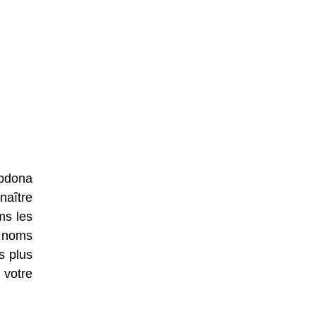
Abdona
naître
ms les
e noms
s plus
 votre