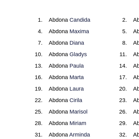
Abdona
Candida
A
Abdona
Maxima
A
Abdona
Diana
A
Abdona
Gladys
A
Abdona
Paula
A
Abdona
Marta
A
Abdona
Laura
A
Abdona
Cirila
A
Abdona
Marisol
A
Abdona
Miriam
A
Abdona
Arminda
A