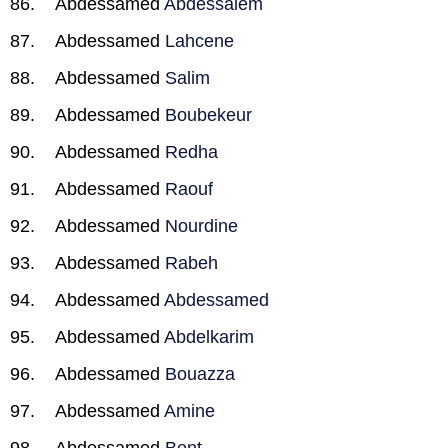
Abdessamed
Abdessalem
Abdessamed
Lahcene
Abdessamed
Salim
Abdessamed
Boubekeur
Abdessamed
Redha
Abdessamed
Raouf
Abdessamed
Nourdine
Abdessamed
Rabeh
Abdessamed
Abdessamed
Abdessamed
Abdelkarim
Abdessamed
Bouazza
Abdessamed
Amine