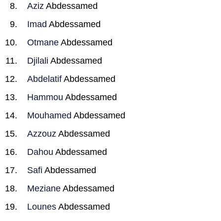
Aziz
Abdessamed
Imad
Abdessamed
Otmane
Abdessamed
Djilali
Abdessamed
Abdelatif
Abdessamed
Hammou
Abdessamed
Mouhamed
Abdessamed
Azzouz
Abdessamed
Dahou
Abdessamed
Safi
Abdessamed
Meziane
Abdessamed
Lounes
Abdessamed