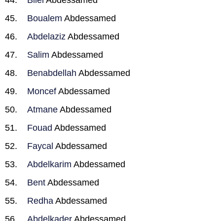
Bilel
Abdessamed
Boualem
Abdessamed
Abdelaziz
Abdessamed
Salim
Abdessamed
Benabdellah
Abdessamed
Moncef
Abdessamed
Atmane
Abdessamed
Fouad
Abdessamed
Faycal
Abdessamed
Abdelkarim
Abdessamed
Bent
Abdessamed
Redha
Abdessamed
Abdelkader
Abdessamed