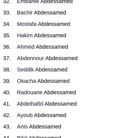
Embarek
Abdessamed
Bachir
Abdessamed
Mostafa
Abdessamed
Hakim
Abdessamed
Ahmed
Abdessamed
Abdennour
Abdessamed
Seddik
Abdessamed
Okacha
Abdessamed
Radouane
Abdessamed
Abdelhafid
Abdessamed
Ayoub
Abdessamed
Anis
Abdessamed