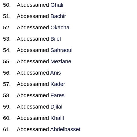
Abdessamed
Ghali
Abdessamed
Bachir
Abdessamed
Okacha
Abdessamed
Bilel
Abdessamed
Sahraoui
Abdessamed
Meziane
Abdessamed
Anis
Abdessamed
Kader
Abdessamed
Fares
Abdessamed
Djilali
Abdessamed
Khalil
Abdessamed
Abdelbasset