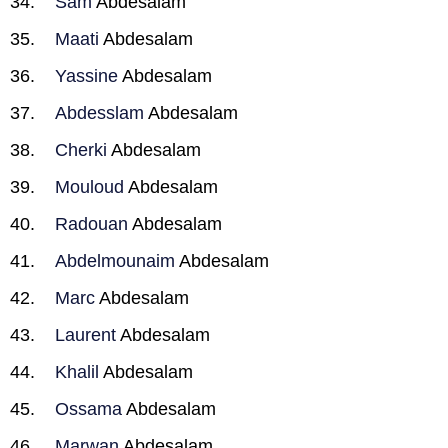
Sam
Abdesalam
Maati
Abdesalam
Yassine
Abdesalam
Abdesslam
Abdesalam
Cherki
Abdesalam
Mouloud
Abdesalam
Radouan
Abdesalam
Abdelmounaim
Abdesalam
Marc
Abdesalam
Laurent
Abdesalam
Khalil
Abdesalam
Ossama
Abdesalam
Marwan
Abdesalam