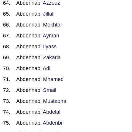
Abdennabi
Azzouz
Abdennabi
Jillali
Abdennabi
Mokhtar
Abdennabi
Ayman
Abdennabi
Ilyass
Abdennabi
Zakaria
Abdennabi
Adil
Abdennabi
Mhamed
Abdennabi
Smail
Abdennabi
Mustapha
Abdennabi
Abdelali
Abdennabi
Abdenbi