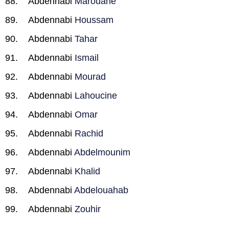
Abdennabi
Marouane
Abdennabi
Houssam
Abdennabi
Tahar
Abdennabi
Ismail
Abdennabi
Mourad
Abdennabi
Lahoucine
Abdennabi
Omar
Abdennabi
Rachid
Abdennabi
Abdelmounim
Abdennabi
Khalid
Abdennabi
Abdelouahab
Abdennabi
Zouhir