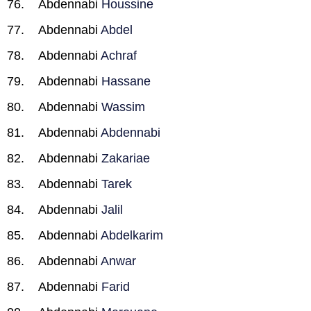
Abdennabi
Houssine
Abdennabi
Abdel
Abdennabi
Achraf
Abdennabi
Hassane
Abdennabi
Wassim
Abdennabi
Abdennabi
Abdennabi
Zakariae
Abdennabi
Tarek
Abdennabi
Jalil
Abdennabi
Abdelkarim
Abdennabi
Anwar
Abdennabi
Farid