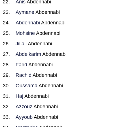
Anis
Abdennabi
Aymane
Abdennabi
Abdennabi
Abdennabi
Mohsine
Abdennabi
Jillali
Abdennabi
Abdelkarim
Abdennabi
Farid
Abdennabi
Rachid
Abdennabi
Oussama
Abdennabi
Haj
Abdennabi
Azzouz
Abdennabi
Ayyoub
Abdennabi