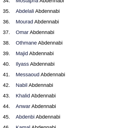
Mostapha
Abdennabi
Abdelali
Abdennabi
Mourad
Abdennabi
Omar
Abdennabi
Othmane
Abdennabi
Majid
Abdennabi
Ilyass
Abdennabi
Messaoud
Abdennabi
Nabil
Abdennabi
Khalid
Abdennabi
Anwar
Abdennabi
Abdenbi
Abdennabi
Kamal
Abdennabi