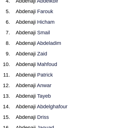
Abdenaji
Abdelkbir
Abdenaji
Farouk
Abdenaji
Hicham
Abdenaji
Smail
Abdenaji
Abdeladim
Abdenaji
Zaid
Abdenaji
Mahfoud
Abdenaji
Patrick
Abdenaji
Anwar
Abdenaji
Tayeb
Abdenaji
Abdelghafour
Abdenaji
Driss
Abdenaji
Jaouad