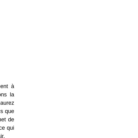
dent à
ons la
saurez
ns que
met de
ce qui
r.