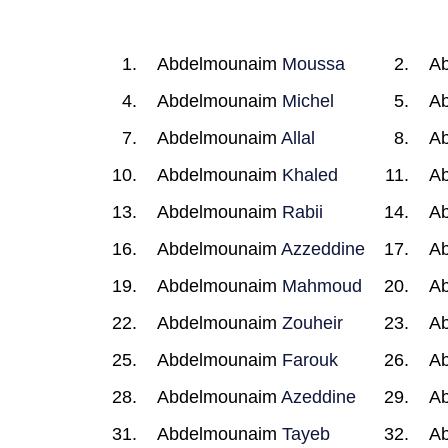
Abdelmounaim
Moussa
A
Abdelmounaim
Michel
A
Abdelmounaim
Allal
A
Abdelmounaim
Khaled
A
Abdelmounaim
Rabii
A
Abdelmounaim
Azzeddine
A
Abdelmounaim
Mahmoud
A
Abdelmounaim
Zouheir
A
Abdelmounaim
Farouk
A
Abdelmounaim
Azeddine
A
Abdelmounaim
Tayeb
A