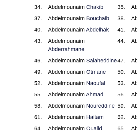
Abdelmounaim
Chakib
A
Abdelmounaim
Bouchaib
A
Abdelmounaim
Abdelhak
A
Abdelmounaim
A
Abderrahmane
Abdelmounaim
Salaheddine
A
Abdelmounaim
Otmane
A
Abdelmounaim
Naoufal
A
Abdelmounaim
Ahmad
A
Abdelmounaim
Noureddine
A
Abdelmounaim
Haitam
A
Abdelmounaim
Oualid
A