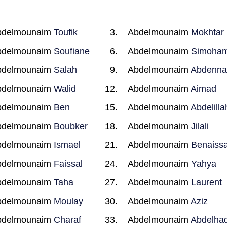
bdelmounaim
Toufik
Abdelmounaim
Mokhtar
bdelmounaim
Soufiane
Abdelmounaim
Simoha
bdelmounaim
Salah
Abdelmounaim
Abdenna
bdelmounaim
Walid
Abdelmounaim
Aimad
bdelmounaim
Ben
Abdelmounaim
Abdelilla
bdelmounaim
Boubker
Abdelmounaim
Jilali
bdelmounaim
Ismael
Abdelmounaim
Benaiss
bdelmounaim
Faissal
Abdelmounaim
Yahya
bdelmounaim
Taha
Abdelmounaim
Laurent
bdelmounaim
Moulay
Abdelmounaim
Aziz
bdelmounaim
Charaf
Abdelmounaim
Abdelhad