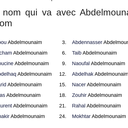
ur nom qui va avec Abdelmoun
nom
bou
Abdelmounaim
Abdennasser
Abdelmou
icham
Abdelmounaim
Taib
Abdelmounaim
ucine
Abdelmounaim
Naoufal
Abdelmounaim
delhaq
Abdelmounaim
Abdelhak
Abdelmounai
rid
Abdelmounaim
Nacer
Abdelmounaim
yas
Abdelmounaim
Zouhir
Abdelmounaim
urent
Abdelmounaim
Rahal
Abdelmounaim
akir
Abdelmounaim
Mokhtar
Abdelmounaim