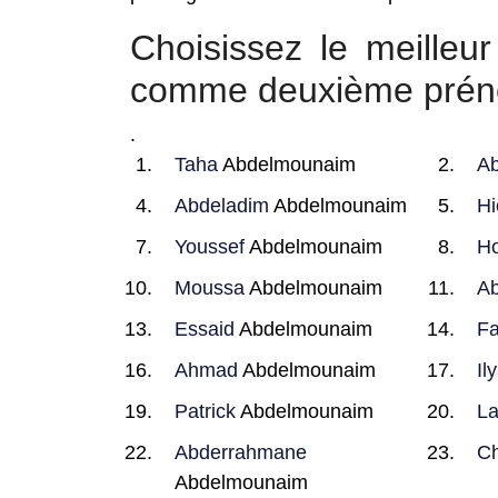
Choisissez le meille
comme deuxième pré
.
Taha
Abdelmounaim
A
Abdeladim
Abdelmounaim
H
Youssef
Abdelmounaim
Ho
Moussa
Abdelmounaim
Ab
Essaid
Abdelmounaim
Fa
Ahmad
Abdelmounaim
Il
Patrick
Abdelmounaim
La
Abderrahmane
Ch
Abdelmounaim