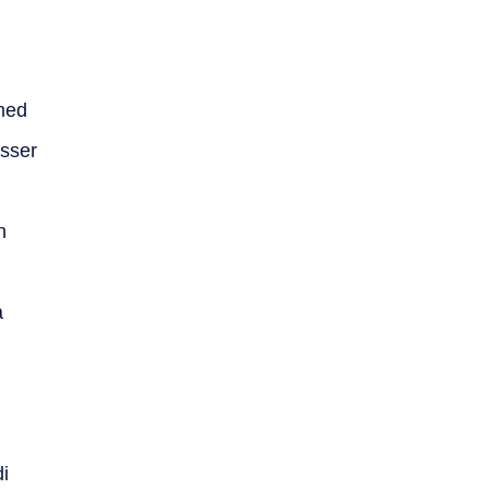
med
sser
h
a
i