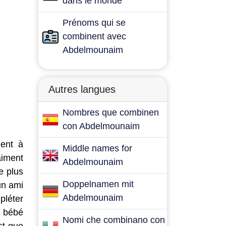
dans le monde
Prénoms qui se
combinent avec
Abdelmounaim
Autres langues
Nombres que combinen
con Abdelmounaim
dent à
Middle names for
aiment
Abdelmounaim
e plus
Doppelnamen mit
un ami
Abdelmounaim
pléter
e bébé
Nomi che combinano con