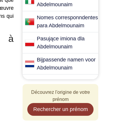
st que
Abdelmounaim
 œuvre
ms qui
Nomes corresponndentes
para Abdelmounaim
t à
Pasujące imiona dla
Abdelmounaim
Bijpassende namen voor
Abdelmounaim
Découvrez l'origine de votre
prénom
Rechercher un prénom