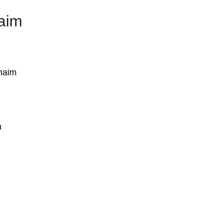
aim
naim
m