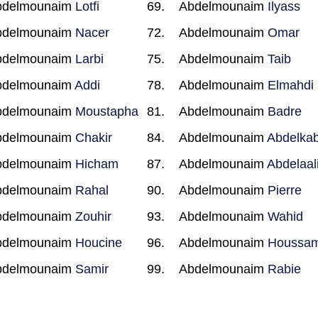
bdelmounaim
Lotfi
Abdelmounaim
Ilyass
bdelmounaim
Nacer
Abdelmounaim
Omar
bdelmounaim
Larbi
Abdelmounaim
Taib
bdelmounaim
Addi
Abdelmounaim
Elmahdi
bdelmounaim
Moustapha
Abdelmounaim
Badre
bdelmounaim
Chakir
Abdelmounaim
Abdelkab
bdelmounaim
Hicham
Abdelmounaim
Abdelaal
bdelmounaim
Rahal
Abdelmounaim
Pierre
bdelmounaim
Zouhir
Abdelmounaim
Wahid
bdelmounaim
Houcine
Abdelmounaim
Houssa
bdelmounaim
Samir
Abdelmounaim
Rabie