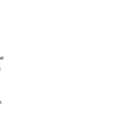
ir
i
m