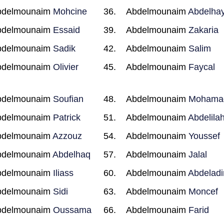
bdelmounaim
Mohcine
Abdelmounaim
Abdelha
bdelmounaim
Essaid
Abdelmounaim
Zakaria
bdelmounaim
Sadik
Abdelmounaim
Salim
bdelmounaim
Olivier
Abdelmounaim
Faycal
bdelmounaim
Soufian
Abdelmounaim
Mohama
bdelmounaim
Patrick
Abdelmounaim
Abdelila
bdelmounaim
Azzouz
Abdelmounaim
Youssef
bdelmounaim
Abdelhaq
Abdelmounaim
Jalal
bdelmounaim
Iliass
Abdelmounaim
Abdelad
bdelmounaim
Sidi
Abdelmounaim
Moncef
bdelmounaim
Oussama
Abdelmounaim
Farid