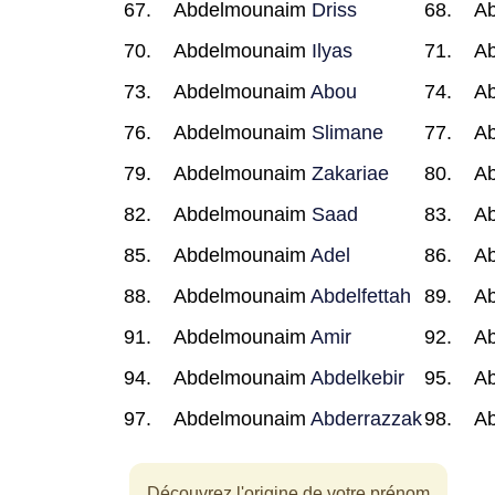
Abdelmounaim
Driss
A
Abdelmounaim
Ilyas
A
Abdelmounaim
Abou
A
Abdelmounaim
Slimane
A
Abdelmounaim
Zakariae
A
Abdelmounaim
Saad
A
Abdelmounaim
Adel
A
Abdelmounaim
Abdelfettah
A
Abdelmounaim
Amir
A
Abdelmounaim
Abdelkebir
A
Abdelmounaim
Abderrazzak
A
Découvrez l'origine de votre prénom