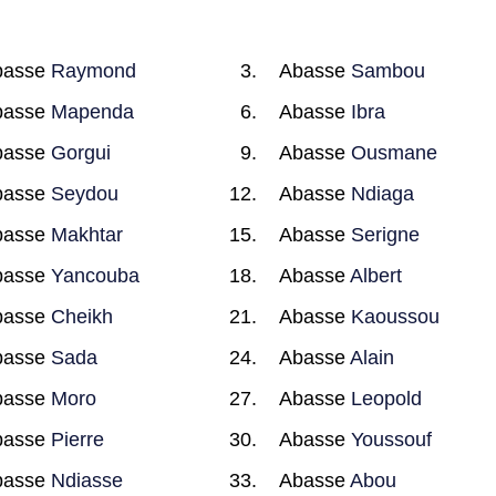
basse
Raymond
Abasse
Sambou
basse
Mapenda
Abasse
Ibra
basse
Gorgui
Abasse
Ousmane
basse
Seydou
Abasse
Ndiaga
basse
Makhtar
Abasse
Serigne
basse
Yancouba
Abasse
Albert
basse
Cheikh
Abasse
Kaoussou
basse
Sada
Abasse
Alain
basse
Moro
Abasse
Leopold
basse
Pierre
Abasse
Youssouf
basse
Ndiasse
Abasse
Abou