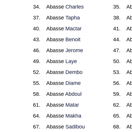
Abasse
Charles
A
Abasse
Tapha
A
Abasse
Mactar
A
Abasse
Benoit
A
Abasse
Jerome
A
Abasse
Laye
A
Abasse
Dembo
A
Abasse
Diame
A
Abasse
Abdoul
A
Abasse
Matar
A
Abasse
Makha
A
Abasse
Sadibou
A