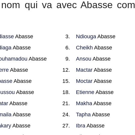
ur nom qui va avec Abasse co
iasse
Abasse
Ndiouga
Abasse
iaga
Abasse
Cheikh
Abasse
ouhamadou
Abasse
Ansou
Abasse
erre
Abasse
Mactar
Abasse
basse
Abasse
Moctar
Abasse
oussou
Abasse
Etienne
Abasse
tar
Abasse
Makha
Abasse
maila
Abasse
Tapha
Abasse
kary
Abasse
Ibra
Abasse