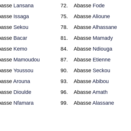
basse
Lansana
Abasse
Fode
basse
Issaga
Abasse
Alioune
basse
Sekou
Abasse
Alhassane
basse
Bacar
Abasse
Mamady
basse
Kemo
Abasse
Ndiouga
basse
Mamoudou
Abasse
Etienne
basse
Youssou
Abasse
Seckou
basse
Arouna
Abasse
Abibou
basse
Dioulde
Abasse
Amath
basse
Nfamara
Abasse
Alassane