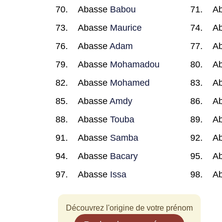
Abasse
Babou
A
Abasse
Maurice
A
Abasse
Adam
A
Abasse
Mohamadou
A
Abasse
Mohamed
A
Abasse
Amdy
A
Abasse
Touba
A
Abasse
Samba
A
Abasse
Bacary
A
Abasse
Issa
A
Découvrez l'origine de votre prénom