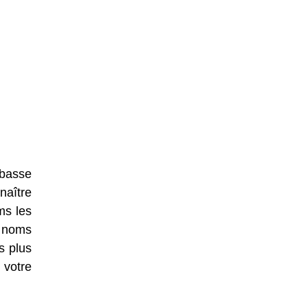
Abasse
naître
ms les
e noms
s plus
 votre