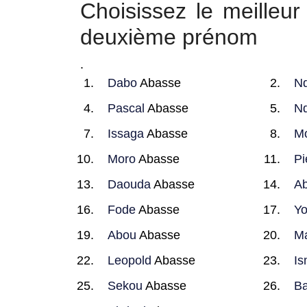
Choisissez le meille
deuxième prénom
.
Dabo
Abasse
Nd
Pascal
Abasse
Nd
Issaga
Abasse
M
Moro
Abasse
Pi
Daouda
Abasse
A
Fode
Abasse
Y
Abou
Abasse
Ma
Leopold
Abasse
Is
Sekou
Abasse
Ba