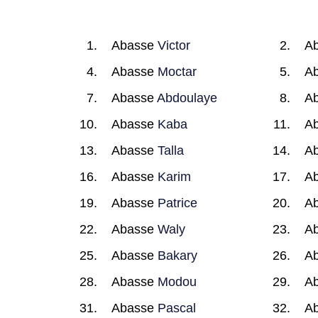
Abasse
Victor
A
Abasse
Moctar
A
Abasse
Abdoulaye
A
Abasse
Kaba
A
Abasse
Talla
A
Abasse
Karim
A
Abasse
Patrice
A
Abasse
Waly
A
Abasse
Bakary
A
Abasse
Modou
A
Abasse
Pascal
A