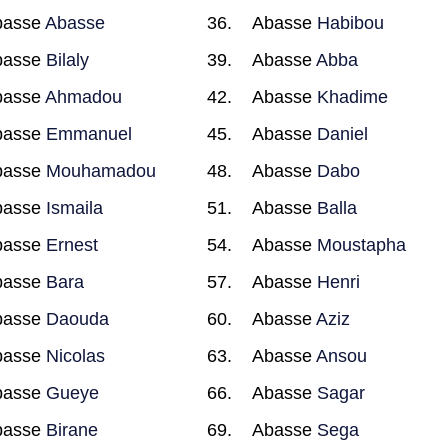
basse
Abasse
Abasse
Habibou
basse
Bilaly
Abasse
Abba
basse
Ahmadou
Abasse
Khadime
basse
Emmanuel
Abasse
Daniel
basse
Mouhamadou
Abasse
Dabo
basse
Ismaila
Abasse
Balla
basse
Ernest
Abasse
Moustapha
basse
Bara
Abasse
Henri
basse
Daouda
Abasse
Aziz
basse
Nicolas
Abasse
Ansou
basse
Gueye
Abasse
Sagar
basse
Birane
Abasse
Sega