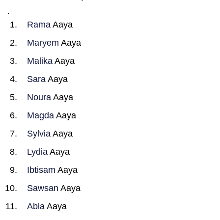
.
Rama
Aaya
Maryem
Aaya
Malika
Aaya
Sara
Aaya
Noura
Aaya
Magda
Aaya
Sylvia
Aaya
Lydia
Aaya
Ibtisam
Aaya
Sawsan
Aaya
Abla
Aaya