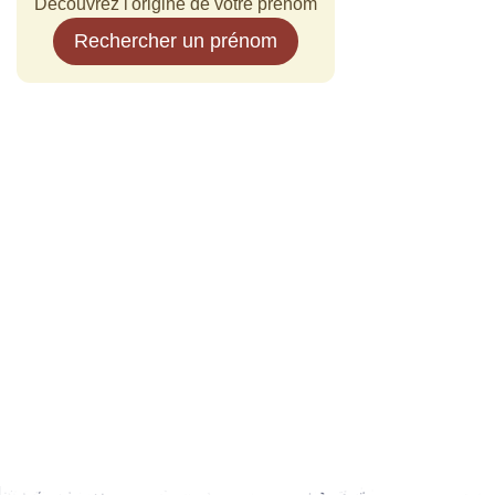
Découvrez l'origine de votre prénom
Rechercher un prénom