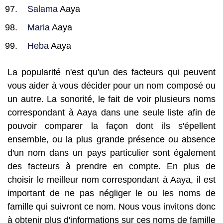
Salama
Aaya
Maria
Aaya
Heba
Aaya
La popularité n'est qu'un des facteurs qui peuvent
vous aider à vous décider pour un nom composé ou
un autre. La sonorité, le fait de voir plusieurs noms
correspondant à Aaya dans une seule liste afin de
pouvoir comparer la façon dont ils s'épellent
ensemble, ou la plus grande présence ou absence
d'un nom dans un pays particulier sont également
des facteurs à prendre en compte. En plus de
choisir le meilleur nom correspondant à Aaya, il est
important de ne pas négliger le ou les noms de
famille qui suivront ce nom. Nous vous invitons donc
à obtenir plus d'informations sur ces noms de famille