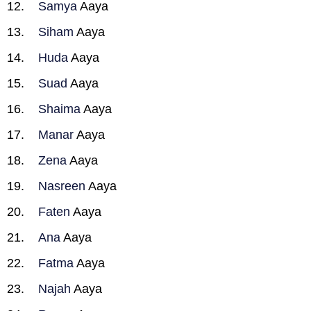
Samya
Aaya
Siham
Aaya
Huda
Aaya
Suad
Aaya
Shaima
Aaya
Manar
Aaya
Zena
Aaya
Nasreen
Aaya
Faten
Aaya
Ana
Aaya
Fatma
Aaya
Najah
Aaya