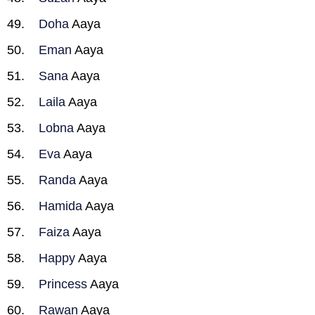
Doha
Aaya
Eman
Aaya
Sana
Aaya
Laila
Aaya
Lobna
Aaya
Eva
Aaya
Randa
Aaya
Hamida
Aaya
Faiza
Aaya
Happy
Aaya
Princess
Aaya
Rawan
Aaya