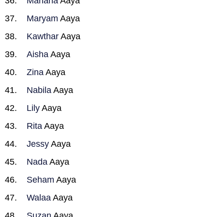
Mariana
Aaya
Maryam
Aaya
Kawthar
Aaya
Aisha
Aaya
Zina
Aaya
Nabila
Aaya
Lily
Aaya
Rita
Aaya
Jessy
Aaya
Nada
Aaya
Seham
Aaya
Walaa
Aaya
Suzan
Aaya