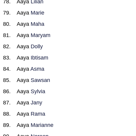
Aaya
Lilian
Aaya
Marie
Aaya
Maha
Aaya
Maryam
Aaya
Dolly
Aaya
Ibtisam
Aaya
Asma
Aaya
Sawsan
Aaya
Sylvia
Aaya
Jany
Aaya
Rama
Aaya
Marianne