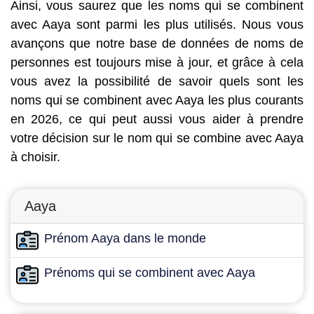
Ainsi, vous saurez que les noms qui se combinent
avec Aaya sont parmi les plus utilisés. Nous vous
avançons que notre base de données de noms de
personnes est toujours mise à jour, et grâce à cela
vous avez la possibilité de savoir quels sont les
noms qui se combinent avec Aaya les plus courants
en 2026, ce qui peut aussi vous aider à prendre
votre décision sur le nom qui se combine avec Aaya
à choisir.
Aaya
Prénom Aaya dans le monde
Prénoms qui se combinent avec Aaya