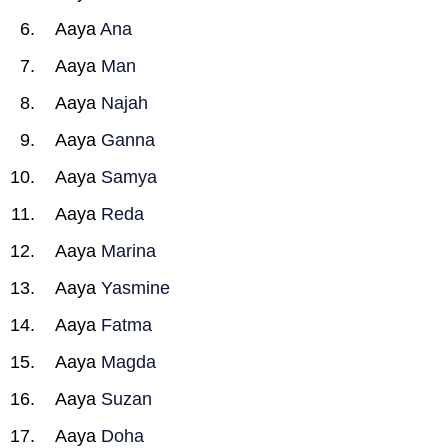
Aaya
Ana
Aaya
Man
Aaya
Najah
Aaya
Ganna
Aaya
Samya
Aaya
Reda
Aaya
Marina
Aaya
Yasmine
Aaya
Fatma
Aaya
Magda
Aaya
Suzan
Aaya
Doha