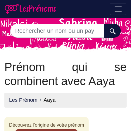
Prénom qui se
combinent avec Aaya
Les Prénom
Aaya
Découvrez l'origine de votre prénom