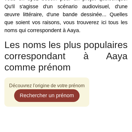
Qu'il s'agisse d'un scénario audiovisuel, d'une
œuvre littéraire, d'une bande dessinée... Quelles
que soient vos raisons, vous trouverez ici tous les
noms qui correspondent à Aaya.
Les noms les plus populaires
correspondant à Aaya
comme prénom
Découvrez l'origine de votre prénom
Rechercher un prénom