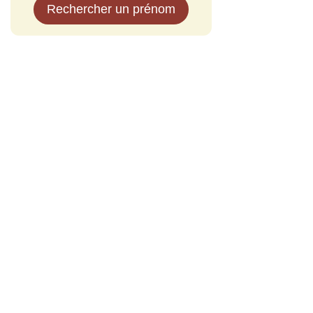
Rechercher un prénom