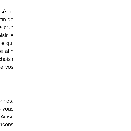
osé ou
fin de
e d'un
sir le
le qui
e afin
hoisir
de vos
onnes,
s vous
Ainsi,
ançons