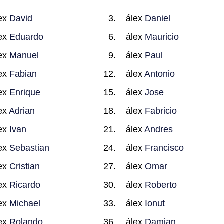
ex
David
álex
Daniel
ex
Eduardo
álex
Mauricio
ex
Manuel
álex
Paul
ex
Fabian
álex
Antonio
ex
Enrique
álex
Jose
ex
Adrian
álex
Fabricio
ex
Ivan
álex
Andres
ex
Sebastian
álex
Francisco
ex
Cristian
álex
Omar
ex
Ricardo
álex
Roberto
ex
Michael
álex
Ionut
ex
Rolando
álex
Damian