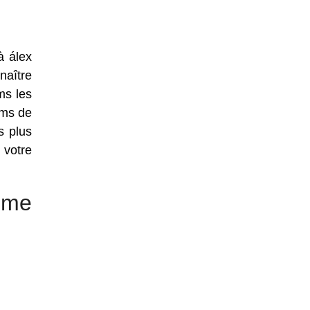
à álex
naître
ms les
oms de
s plus
 votre
mme