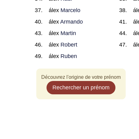
álex
Marcelo
ál
álex
Armando
ál
álex
Martin
ál
álex
Robert
ál
álex
Ruben
Découvrez l'origine de votre prénom
Rechercher un prénom