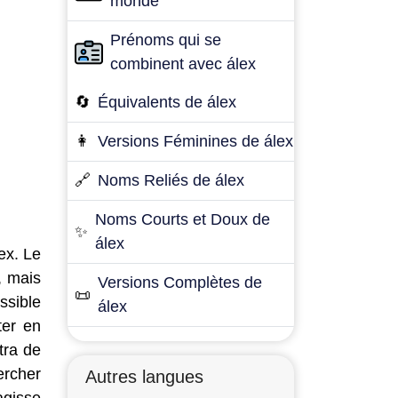
monde
Prénoms qui se
combinent avec álex
🔄
Équivalents de álex
👩
Versions Féminines de álex
🔗
Noms Reliés de álex
Noms Courts et Doux de
✨
álex
ex. Le
, mais
Versions Complètes de
📜
ssible
álex
ter en
tra de
ercher
Autres langues