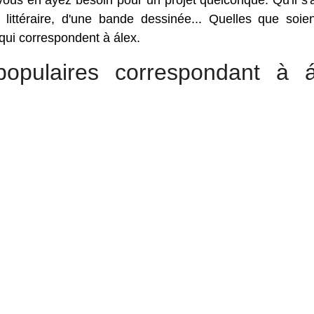
ous en ayez besoin pour un projet quelconque. Qu'il s'
 littéraire, d'une bande dessinée... Quelles que soie
 qui correspondent à álex.
opulaires correspondant à á