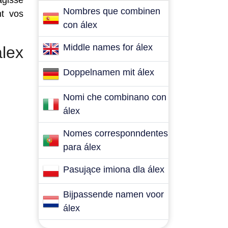
agisse
Nombres que combinen
nt vos
con álex
Middle names for álex
lex
Doppelnamen mit álex
Nomi che combinano con
álex
Nomes corresponndentes
para álex
Pasujące imiona dla álex
Bijpassende namen voor
álex