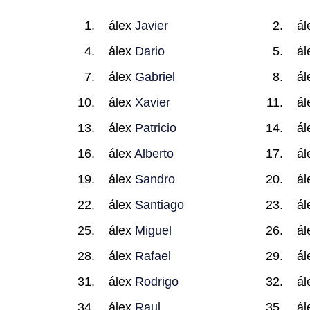
álex
Javier
ál
álex
Dario
ál
álex
Gabriel
ál
álex
Xavier
ál
álex
Patricio
ál
álex
Alberto
ál
álex
Sandro
ál
álex
Santiago
ál
álex
Miguel
ál
álex
Rafael
ál
álex
Rodrigo
ál
álex
Raul
ál