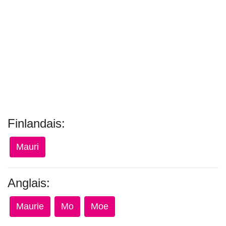
Finlandais:
Mauri
Anglais:
Maurie
Mo
Moe