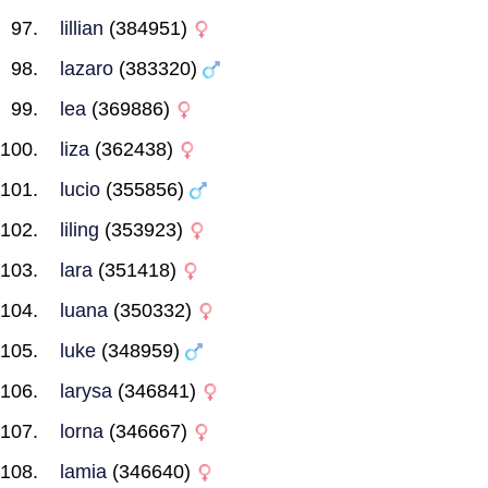
lillian
(384951)
lazaro
(383320)
lea
(369886)
liza
(362438)
lucio
(355856)
liling
(353923)
lara
(351418)
luana
(350332)
luke
(348959)
larysa
(346841)
lorna
(346667)
lamia
(346640)