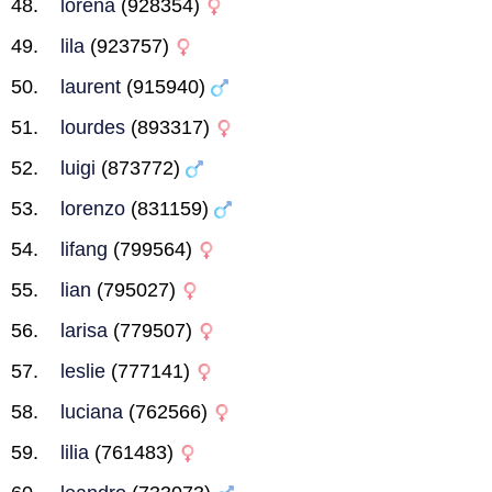
lorena
(928354)
lila
(923757)
laurent
(915940)
lourdes
(893317)
luigi
(873772)
lorenzo
(831159)
lifang
(799564)
lian
(795027)
larisa
(779507)
leslie
(777141)
luciana
(762566)
lilia
(761483)