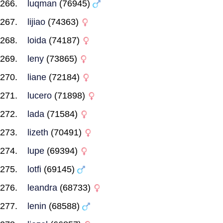
luqman
(76945)
lijiao
(74363)
loida
(74187)
leny
(73865)
liane
(72184)
lucero
(71898)
lada
(71584)
lizeth
(70491)
lupe
(69394)
lotfi
(69145)
leandra
(68733)
lenin
(68588)