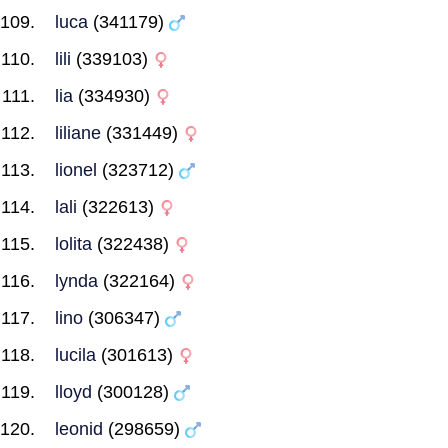
luca
(341179)
lili
(339103)
lia
(334930)
liliane
(331449)
lionel
(323712)
lali
(322613)
lolita
(322438)
lynda
(322164)
lino
(306347)
lucila
(301613)
lloyd
(300128)
leonid
(298659)