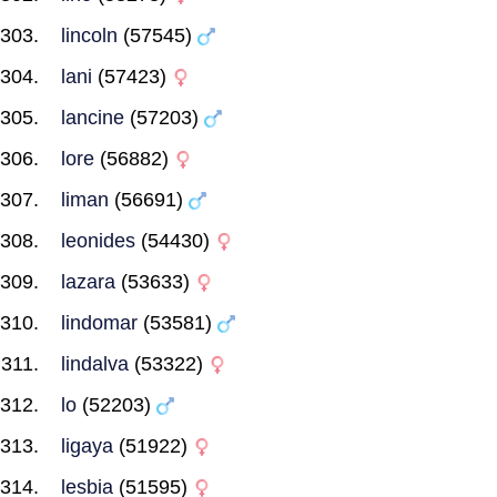
lincoln
(57545)
lani
(57423)
lancine
(57203)
lore
(56882)
liman
(56691)
leonides
(54430)
lazara
(53633)
lindomar
(53581)
lindalva
(53322)
lo
(52203)
ligaya
(51922)
lesbia
(51595)