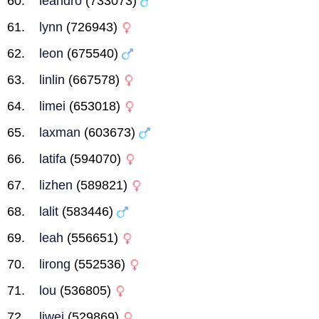
leandro
(733073)
lynn
(726943)
leon
(675540)
linlin
(667578)
limei
(653018)
laxman
(603673)
latifa
(594070)
lizhen
(589821)
lalit
(583446)
leah
(556651)
lirong
(552536)
lou
(536805)
liwei
(529869)