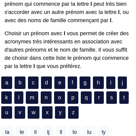
prénom qui commence par la lettre
l
peut très bien
s'accorder avec un autre prénom avec la lettre
l
, ou
avec des noms de famille commençant par
l
.
Choisir un prénom avec
l
vous permet de créer des
acronymes très intéressants en association avec
d'autres prénoms et le nom de famille. Il vous suffit
de choisir dans cette liste le prénom qui commence
par la lettre
l
que vous préférez.
a
b
c
d
e
f
g
h
i
j
k
l
m
n
o
p
q
r
s
t
u
v
w
x
y
z
la
le
li
lj
ll
lo
lu
ly