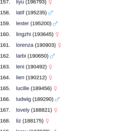
liyu
(196793)
latif
(195235)
lester
(195200)
lingzhi
(193645)
lorenza
(190903)
larbi
(190650)
leni
(190492)
lien
(190212)
lucille
(189456)
ludwig
(189290)
lovely
(188821)
liz
(188175)