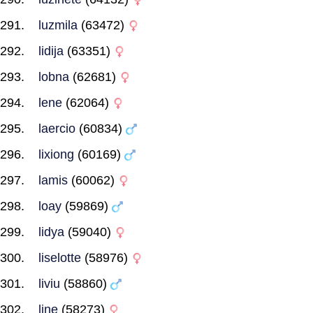
luzmila
(63472)
lidija
(63351)
lobna
(62681)
lene
(62064)
laercio
(60834)
lixiong
(60169)
lamis
(60062)
loay
(59869)
lidya
(59040)
liselotte
(58976)
liviu
(58860)
line
(58273)