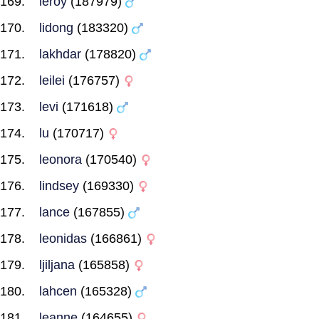
leroy
(187979)
lidong
(183320)
lakhdar
(178820)
leilei
(176757)
levi
(171618)
lu
(170717)
leonora
(170540)
lindsey
(169330)
lance
(167855)
leonidas
(166861)
ljiljana
(165858)
lahcen
(165328)
leanne
(164655)