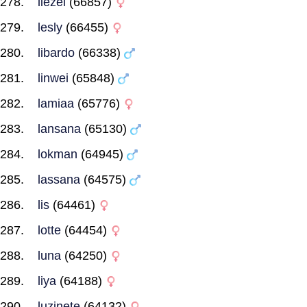
liezel
(66857)
lesly
(66455)
libardo
(66338)
linwei
(65848)
lamiaa
(65776)
lansana
(65130)
lokman
(64945)
lassana
(64575)
lis
(64461)
lotte
(64454)
luna
(64250)
liya
(64188)
luzinete
(64132)