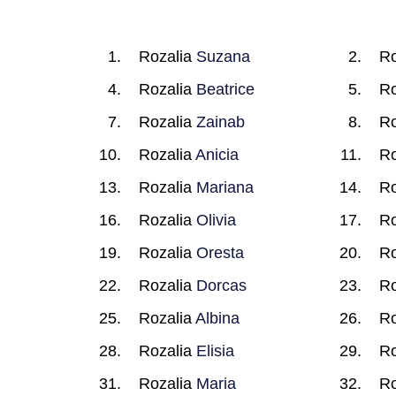
Rozalia
Suzana
Ro
Rozalia
Beatrice
Ro
Rozalia
Zainab
Ro
Rozalia
Anicia
Ro
Rozalia
Mariana
Ro
Rozalia
Olivia
Ro
Rozalia
Oresta
Ro
Rozalia
Dorcas
Ro
Rozalia
Albina
Ro
Rozalia
Elisia
Ro
Rozalia
Maria
Ro