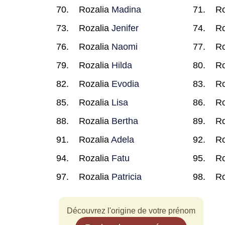
Rozalia
Madina
Ro
Rozalia
Jenifer
Ro
Rozalia
Naomi
Ro
Rozalia
Hilda
Ro
Rozalia
Evodia
Ro
Rozalia
Lisa
Ro
Rozalia
Bertha
Ro
Rozalia
Adela
Ro
Rozalia
Fatu
Ro
Rozalia
Patricia
Ro
Découvrez l'origine de votre prénom