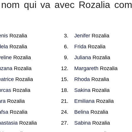
ur nom qui va avec Rozalia co
nis
Rozalia
Jenifer
Rozalia
ela
Rozalia
Frida
Rozalia
eline
Rozalia
Juliana
Rozalia
uzana
Rozalia
Margareth
Rozalia
atrice
Rozalia
Rhoda
Rozalia
rcas
Rozalia
Sakina
Rozalia
ra
Rozalia
Emiliana
Rozalia
fsa
Rozalia
Belina
Rozalia
astasia
Rozalia
Sabina
Rozalia