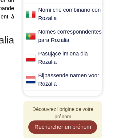
our un
 bande
Nomi che combinano con
dent à
Rozalia
Nomes corresponndentes
lia
para Rozalia
Pasujące imiona dla
Rozalia
Bijpassende namen voor
Rozalia
Découvrez l'origine de votre
prénom
Rechercher un prénom