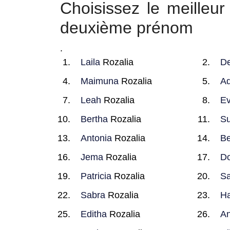
Choisissez le meille
deuxième prénom
.
Laila
Rozalia
De
Maimuna
Rozalia
Ad
Leah
Rozalia
Ev
Bertha
Rozalia
S
Antonia
Rozalia
Be
Jema
Rozalia
Do
Patricia
Rozalia
Sa
Sabra
Rozalia
Ha
Editha
Rozalia
An