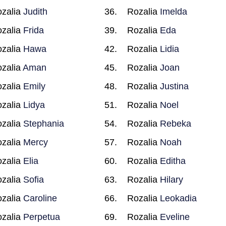
zalia
Judith
Rozalia
Imelda
zalia
Frida
Rozalia
Eda
zalia
Hawa
Rozalia
Lidia
zalia
Aman
Rozalia
Joan
zalia
Emily
Rozalia
Justina
zalia
Lidya
Rozalia
Noel
zalia
Stephania
Rozalia
Rebeka
zalia
Mercy
Rozalia
Noah
zalia
Elia
Rozalia
Editha
zalia
Sofia
Rozalia
Hilary
zalia
Caroline
Rozalia
Leokadia
zalia
Perpetua
Rozalia
Eveline