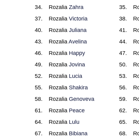
Rozalia
Zahra
Ro
Rozalia
Victoria
Ro
Rozalia
Juliana
Ro
Rozalia
Avelina
Ro
Rozalia
Happy
Ro
Rozalia
Jovina
Ro
Rozalia
Lucia
Ro
Rozalia
Shakira
Ro
Rozalia
Genoveva
Ro
Rozalia
Peace
Ro
Rozalia
Lulu
Ro
Rozalia
Bibiana
Ro