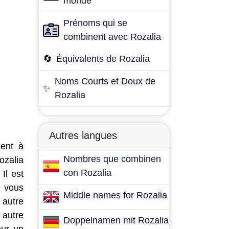
monde
Prénoms qui se
combinent avec Rozalia
🔄
Équivalents de Rozalia
Noms Courts et Doux de
✨
Rozalia
Autres langues
dent à
Nombres que combinen
ozalia
con Rozalia
Il est
e vous
Middle names for Rozalia
 autre
 autre
Doppelnamen mit Rozalia