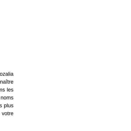
ozalia
naître
ms les
e noms
s plus
 votre