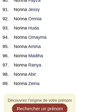
Nonna
Fayza
Nonna
Jessy
Nonna
Omnia
Nonna
Huda
Nonna
Omayma
Nonna
Amina
Nonna
Madiha
Nonna
Ranya
Nonna
Abir
Nonna
Zeina
Découvrez l'origine de votre prénom
Rechercher un prénom