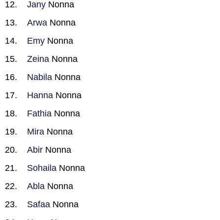
Jany
Nonna
Arwa
Nonna
Emy
Nonna
Zeina
Nonna
Nabila
Nonna
Hanna
Nonna
Fathia
Nonna
Mira
Nonna
Abir
Nonna
Sohaila
Nonna
Abla
Nonna
Safaa
Nonna