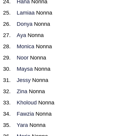
Hana
Nonna
Lamiaa
Nonna
Donya
Nonna
Aya
Nonna
Monica
Nonna
Noor
Nonna
Maysa
Nonna
Jessy
Nonna
Zina
Nonna
Kholoud
Nonna
Fawzia
Nonna
Yara
Nonna