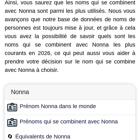
Ainsi, vous saurez que les noms qui se combinent
avec Nonna sont parmi les plus utilisés. Nous vous
avançons que notre base de données de noms de
personnes est toujours mise à jour, et grâce à cela
vous avez la possibilité de savoir quels sont les
noms qui se combinent avec Nonna les plus
courants en 2026, ce qui peut aussi vous aider à
prendre votre décision sur le nom qui se combine
avec Nonna à choisir.
Nonna
Prénom Nonna dans le monde
Prénoms qui se combinent avec Nonna
🔄
Équivalents de Nonna