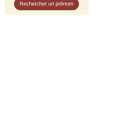
Rechercher un prénom