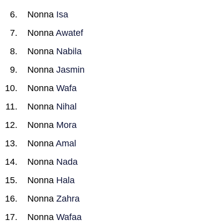
Nonna
Isa
Nonna
Awatef
Nonna
Nabila
Nonna
Jasmin
Nonna
Wafa
Nonna
Nihal
Nonna
Mora
Nonna
Amal
Nonna
Nada
Nonna
Hala
Nonna
Zahra
Nonna
Wafaa