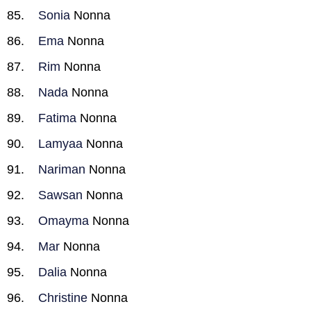
Sonia
Nonna
Ema
Nonna
Rim
Nonna
Nada
Nonna
Fatima
Nonna
Lamyaa
Nonna
Nariman
Nonna
Sawsan
Nonna
Omayma
Nonna
Mar
Nonna
Dalia
Nonna
Christine
Nonna