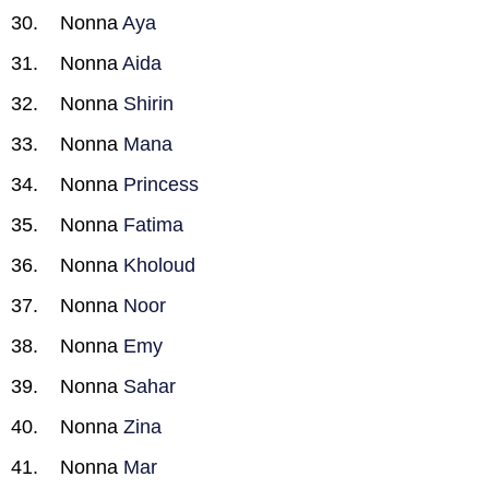
Nonna
Aya
Nonna
Aida
Nonna
Shirin
Nonna
Mana
Nonna
Princess
Nonna
Fatima
Nonna
Kholoud
Nonna
Noor
Nonna
Emy
Nonna
Sahar
Nonna
Zina
Nonna
Mar