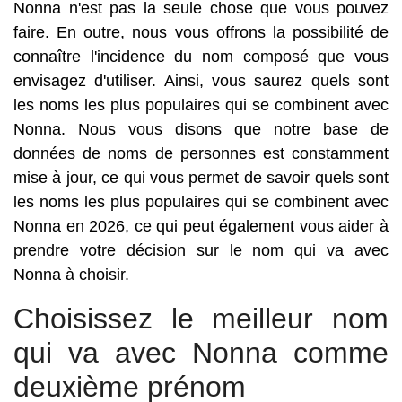
Nonna n'est pas la seule chose que vous pouvez
faire. En outre, nous vous offrons la possibilité de
connaître l'incidence du nom composé que vous
envisagez d'utiliser. Ainsi, vous saurez quels sont
les noms les plus populaires qui se combinent avec
Nonna. Nous vous disons que notre base de
données de noms de personnes est constamment
mise à jour, ce qui vous permet de savoir quels sont
les noms les plus populaires qui se combinent avec
Nonna en 2026, ce qui peut également vous aider à
prendre votre décision sur le nom qui va avec
Nonna à choisir.
Choisissez le meilleur nom
qui va avec Nonna comme
deuxième prénom