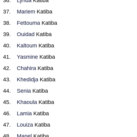
Lynda
Katiba
Mariem
Katiba
Fettouma
Katiba
Ouidad
Katiba
Kaltoum
Katiba
Yasmine
Katiba
Chahira
Katiba
Khedidja
Katiba
Senia
Katiba
Khaoula
Katiba
Lamia
Katiba
Louiza
Katiba
Manel
Katiba