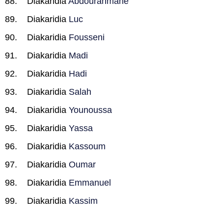
Diakaridia
Abdourahmane
Diakaridia
Luc
Diakaridia
Fousseni
Diakaridia
Madi
Diakaridia
Hadi
Diakaridia
Salah
Diakaridia
Younoussa
Diakaridia
Yassa
Diakaridia
Kassoum
Diakaridia
Oumar
Diakaridia
Emmanuel
Diakaridia
Kassim