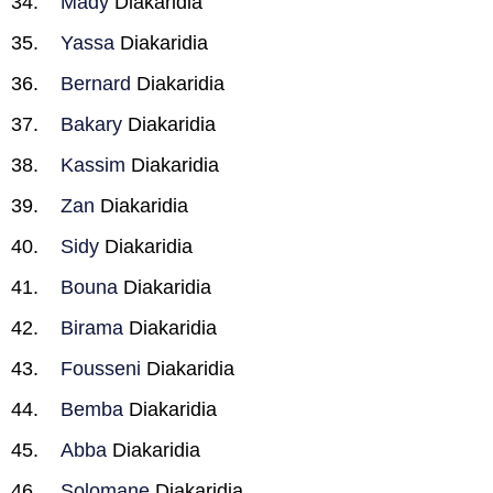
Mady
Diakaridia
Yassa
Diakaridia
Bernard
Diakaridia
Bakary
Diakaridia
Kassim
Diakaridia
Zan
Diakaridia
Sidy
Diakaridia
Bouna
Diakaridia
Birama
Diakaridia
Fousseni
Diakaridia
Bemba
Diakaridia
Abba
Diakaridia
Solomane
Diakaridia