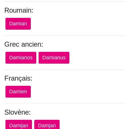
Roumain:
Damian
Grec ancien:
Damianos
Damianus
Français:
Damien
Slovène:
Damijan
Damjan