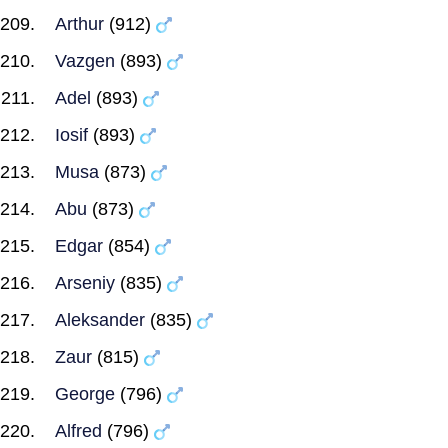
Arthur
(912)
Vazgen
(893)
Adel
(893)
Iosif
(893)
Musa
(873)
Abu
(873)
Edgar
(854)
Arseniy
(835)
Aleksander
(835)
Zaur
(815)
George
(796)
Alfred
(796)