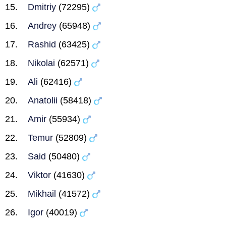
Dmitriy
(72295)
Andrey
(65948)
Rashid
(63425)
Nikolai
(62571)
Ali
(62416)
Anatolii
(58418)
Amir
(55934)
Temur
(52809)
Said
(50480)
Viktor
(41630)
Mikhail
(41572)
Igor
(40019)