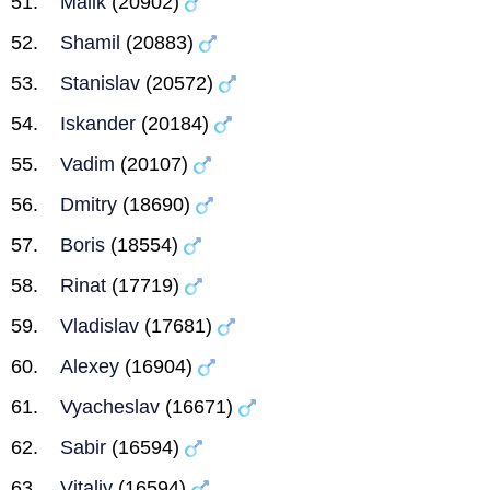
Malik
(20902)
Shamil
(20883)
Stanislav
(20572)
Iskander
(20184)
Vadim
(20107)
Dmitry
(18690)
Boris
(18554)
Rinat
(17719)
Vladislav
(17681)
Alexey
(16904)
Vyacheslav
(16671)
Sabir
(16594)
Vitaliy
(16594)