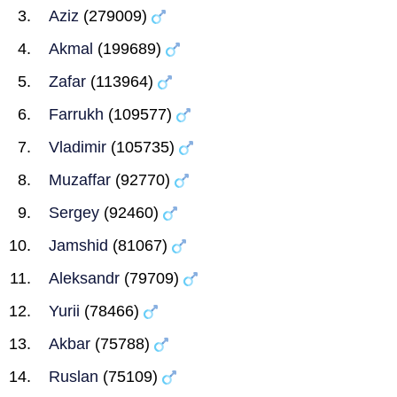
Aziz
(279009)
Akmal
(199689)
Zafar
(113964)
Farrukh
(109577)
Vladimir
(105735)
Muzaffar
(92770)
Sergey
(92460)
Jamshid
(81067)
Aleksandr
(79709)
Yurii
(78466)
Akbar
(75788)
Ruslan
(75109)