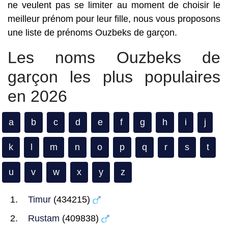
ne veulent pas se limiter au moment de choisir le
meilleur prénom pour leur fille, nous vous proposons
une liste de prénoms Ouzbeks de garçon.
Les noms Ouzbeks de
garçon les plus populaires
en 2026
a
b
c
d
e
f
g
h
i
j
k
l
m
n
o
p
q
r
s
t
u
v
w
x
y
z
Timur
(434215)
Rustam
(409838)