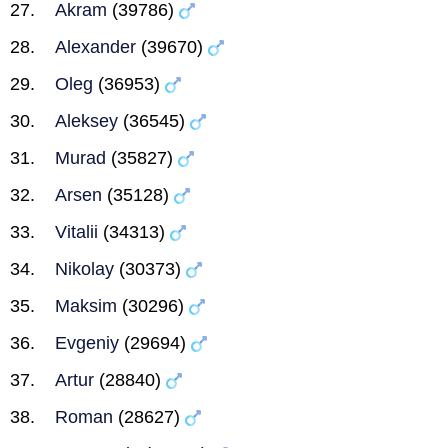
Akram
(39786)
Alexander
(39670)
Oleg
(36953)
Aleksey
(36545)
Murad
(35827)
Arsen
(35128)
Vitalii
(34313)
Nikolay
(30373)
Maksim
(30296)
Evgeniy
(29694)
Artur
(28840)
Roman
(28627)