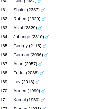
Gleb
(2387)
Shakir
(2387)
Robert
(2329)
Afzal
(2329)
Jahangir
(2310)
Georgy
(2115)
German
(2096)
Asan
(2057)
Fedor
(2038)
Lev
(2018)
Armen
(1999)
Kamal
(1960)
Stepan
(1921)