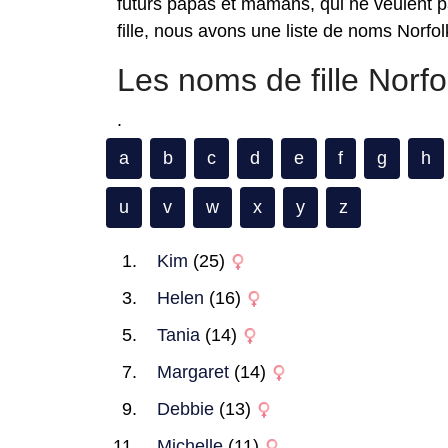
futurs papas et mamans, qui ne veulent pas
fille, nous avons une liste de noms Norfolk
Les noms de fille Norf
.
a
b
c
d
e
f
g
h
u
v
w
x
y
z
Kim
(25)
Helen
(16)
Tania
(14)
Margaret
(14)
Debbie
(13)
Michelle
(11)