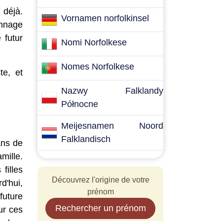
 déjà.
Vornamen norfolkinsel
onnage
 futur
Nomi Norfolkese
Nomes Norfolkese
te, et
Nazwy Falklandy
Północne
Meijesnamen Noord
Falklandisch
ans de
mille.
filles
Découvrez l'origine de votre
d'hui,
prénom
future
Rechercher un prénom
ur ces