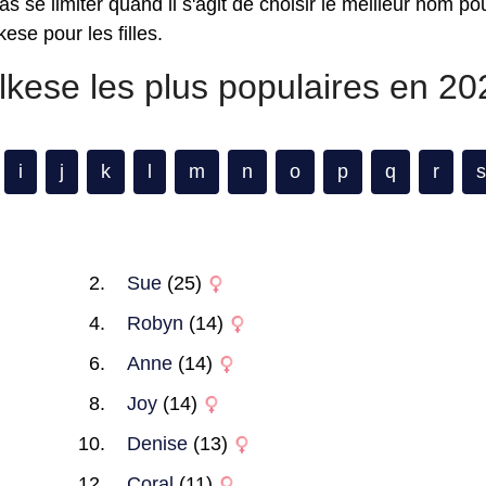
 se limiter quand il s'agit de choisir le meilleur nom pou
ese pour les filles.
olkese les plus populaires en 20
i
j
k
l
m
n
o
p
q
r
s
Sue
(25)
Robyn
(14)
Anne
(14)
Joy
(14)
Denise
(13)
Coral
(11)