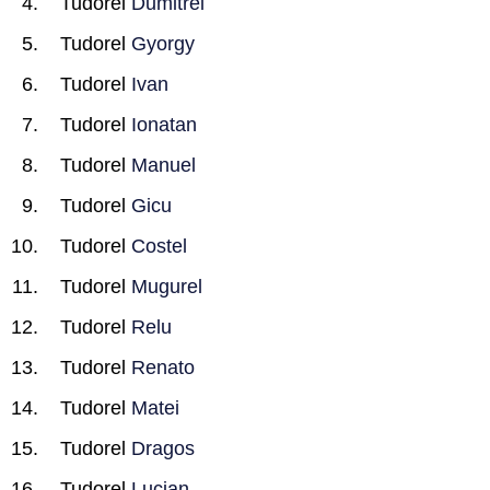
Tudorel
Dumitrel
Tudorel
Gyorgy
Tudorel
Ivan
Tudorel
Ionatan
Tudorel
Manuel
Tudorel
Gicu
Tudorel
Costel
Tudorel
Mugurel
Tudorel
Relu
Tudorel
Renato
Tudorel
Matei
Tudorel
Dragos
Tudorel
Lucian