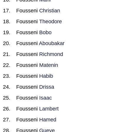
Fousseni
Christian
Fousseni
Theodore
Fousseni
Bobo
Fousseni
Aboubakar
Fousseni
Richmond
Fousseni
Matenin
Fousseni
Habib
Fousseni
Drissa
Fousseni
Isaac
Fousseni
Lambert
Fousseni
Hamed
Fousseni
Gueye