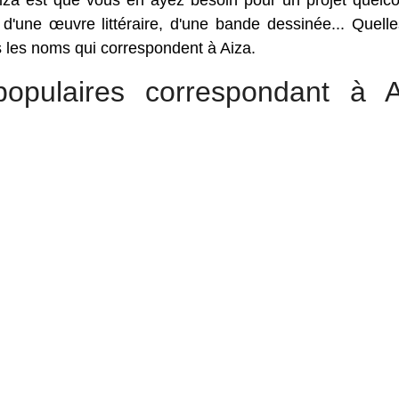
za est que vous en ayez besoin pour un projet quelc
, d'une œuvre littéraire, d'une bande dessinée... Quell
us les noms qui correspondent à Aiza.
opulaires correspondant à A