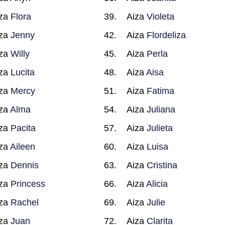
iza
Flora
Aiza
Violeta
iza
Jenny
Aiza
Flordeliza
iza
Willy
Aiza
Perla
iza
Lucita
Aiza
Aisa
iza
Mercy
Aiza
Fatima
iza
Alma
Aiza
Juliana
iza
Pacita
Aiza
Julieta
iza
Aileen
Aiza
Luisa
iza
Dennis
Aiza
Cristina
iza
Princess
Aiza
Alicia
iza
Rachel
Aiza
Julie
iza
Juan
Aiza
Clarita