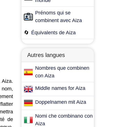
monde
Prénoms qui se
combinent avec Aiza
🔄
Équivalents de Aiza
Autres langues
Nombres que combinen
con Aiza
 Aiza.
Middle names for Aiza
e nom,
lement
Doppelnamen mit Aiza
latter
mettra
Nomi che combinano con
ité de
Aiza