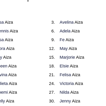
sa
Aiza
Avelina
Aiza
nnis
Aiza
Adela
Aiza
sa
Aiza
Fe
Aiza
ora
Aiza
May
Aiza
y
Aiza
Marjorie
Aiza
leen
Aiza
Elsie
Aiza
vina
Aiza
Felisa
Aiza
lieta
Aiza
Victoria
Aiza
oemi
Aiza
Nilda
Aiza
lly
Aiza
Jenny
Aiza