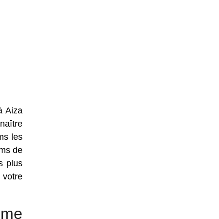
à Aiza
naître
ms les
oms de
s plus
 votre
mme