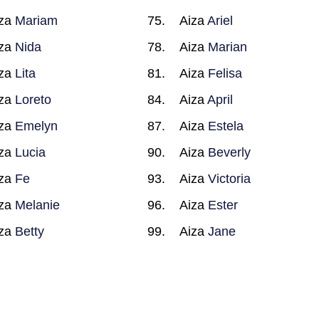
iza
Mariam
Aiza
Ariel
iza
Nida
Aiza
Marian
iza
Lita
Aiza
Felisa
iza
Loreto
Aiza
April
iza
Emelyn
Aiza
Estela
iza
Lucia
Aiza
Beverly
iza
Fe
Aiza
Victoria
iza
Melanie
Aiza
Ester
iza
Betty
Aiza
Jane