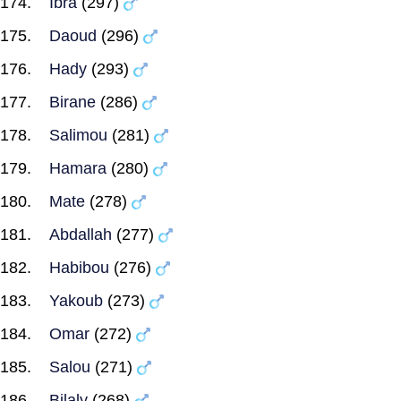
Ibra
(297)
Daoud
(296)
Hady
(293)
Birane
(286)
Salimou
(281)
Hamara
(280)
Mate
(278)
Abdallah
(277)
Habibou
(276)
Yakoub
(273)
Omar
(272)
Salou
(271)
Bilaly
(268)