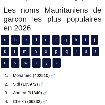
Les noms Mauritaniens de
garçon les plus populaires
en 2026
a
b
c
d
e
f
g
h
i
j
k
l
m
n
o
p
q
r
s
t
u
v
w
x
y
z
Mohamed
(402510)
Sidi
(105972)
Ahmed
(91340)
Cheikh
(66332)