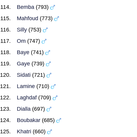
Bemba
(793)
Mahfoud
(773)
Silly
(753)
Om
(747)
Baye
(741)
Gaye
(739)
Sidati
(721)
Lamine
(710)
Laghdaf
(709)
Dialla
(697)
Boubakar
(685)
Khatri
(660)