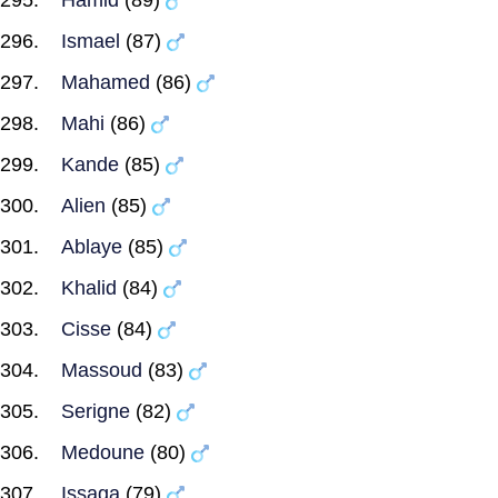
Hamid
(89)
Ismael
(87)
Mahamed
(86)
Mahi
(86)
Kande
(85)
Alien
(85)
Ablaye
(85)
Khalid
(84)
Cisse
(84)
Massoud
(83)
Serigne
(82)
Medoune
(80)
Issaga
(79)