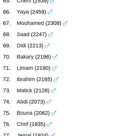
Cherif
(2539)
Yaya
(2459)
Mouhamed
(2308)
Saad
(2247)
Didi
(2213)
Bakary
(2196)
Limam
(2190)
Ibrahim
(2165)
Malick
(2128)
Abdi
(2073)
Bouna
(2062)
Chrif
(1935)
Jemal
(1924)