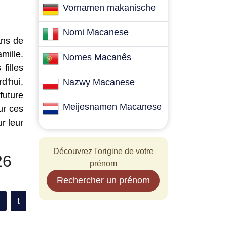
Vornamen makanische
Nomi Macanese
ans de
mille.
Nomes Macanês
filles
d'hui,
Nazwy Macanese
future
Meijesnamen Macanese
ur ces
r leur
Découvrez l'origine de votre
26
prénom
Rechercher un prénom
t