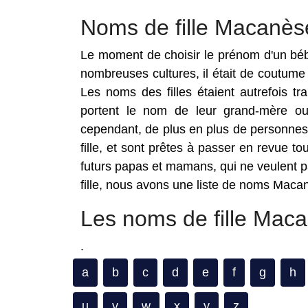
Noms de fille Macanès
Le moment de choisir le prénom d'un bébé
nombreuses cultures, il était de coutume 
Les noms des filles étaient autrefois t
portent le nom de leur grand-mère ou 
cependant, de plus en plus de personnes 
fille, et sont prêtes à passer en revue t
futurs papas et mamans, qui ne veulent pas
fille, nous avons une liste de noms Macanè
Les noms de fille Maca
.
a
b
c
d
e
f
g
h
u
v
w
x
y
z