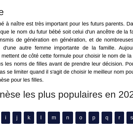
e
 à naître est très important pour les futurs parents. D
que le nom du futur bébé soit celui d'un ancêtre de la fa
ransmis de génération en génération, et de nombreuses 
d'une autre femme importante de la famille. Aujour
mettent de côté cette formule pour choisir le nom de la 
ous les noms de filles avant de prendre leur décision. Po
 se limiter quand il s'agit de choisir le meilleur nom pou
se pour les filles.
nèse les plus populaires en 20
i
j
k
l
m
n
o
p
q
r
s