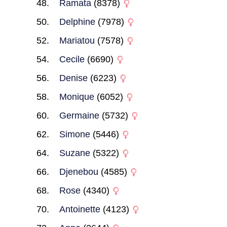
Ramata
(8378)
Delphine
(7978)
Mariatou
(7578)
Cecile
(6690)
Denise
(6223)
Monique
(6052)
Germaine
(5732)
Simone
(5446)
Suzane
(5322)
Djenebou
(4585)
Rose
(4340)
Antoinette
(4123)