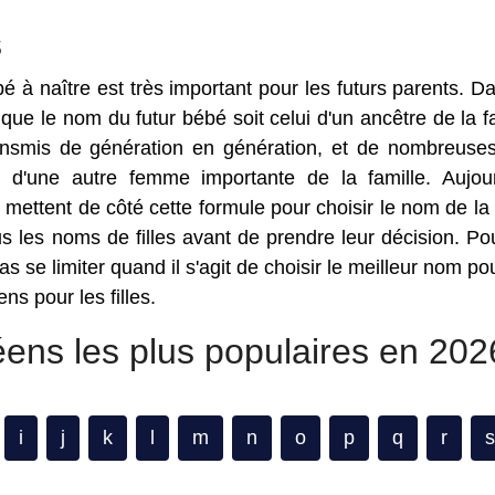
s
 à naître est très important pour les futurs parents. D
que le nom du futur bébé soit celui d'un ancêtre de la fa
ransmis de génération en génération, et de nombreuses 
d'une autre femme importante de la famille. Aujour
mettent de côté cette formule pour choisir le nom de la 
ous les noms de filles avant de prendre leur décision. Po
 se limiter quand il s'agit de choisir le meilleur nom pou
ns pour les filles.
éens les plus populaires en 202
i
j
k
l
m
n
o
p
q
r
s