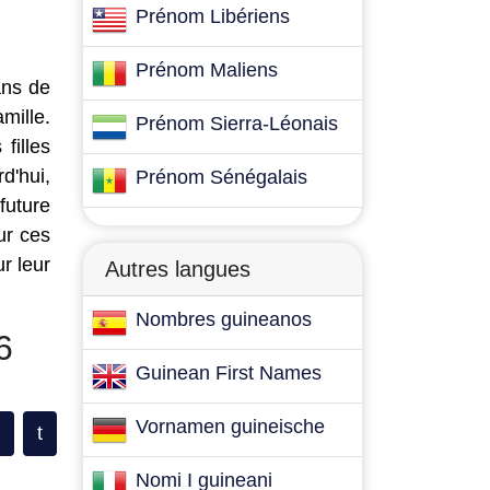
Prénom Libériens
Prénom Maliens
ans de
mille.
Prénom Sierra-Léonais
filles
d'hui,
Prénom Sénégalais
future
ur ces
r leur
Autres langues
Nombres guineanos
6
Guinean First Names
Vornamen guineische
t
Nomi I guineani