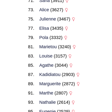
Sana
(3911)
Alice
(3627)
Julienne
(3467)
Elisa
(3435)
Pola
(3332)
Marietou
(3240)
Louise
(3157)
Agathe
(3044)
Kadidiatou
(2903)
Marguerite
(2872)
Marthe
(2807)
Nathalie
(2614)
Eugenie
(2529)