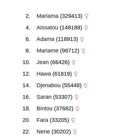
Mariama
(329413)
Aissatou
(148188)
Adama
(118913)
Mariame
(98712)
Jean
(66426)
Hawa
(61819)
Djenabou
(55448)
Saran
(53307)
Bintou
(37682)
Fara
(33205)
Nene
(30202)