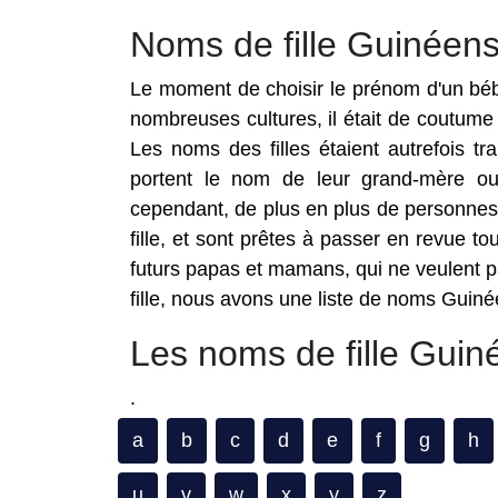
Noms de fille Guinéen
Le moment de choisir le prénom d'un bébé
nombreuses cultures, il était de coutume 
Les noms des filles étaient autrefois t
portent le nom de leur grand-mère ou 
cependant, de plus en plus de personnes 
fille, et sont prêtes à passer en revue t
futurs papas et mamans, qui ne veulent pas
fille, nous avons une liste de noms Guinée
Les noms de fille Guin
.
a
b
c
d
e
f
g
h
u
v
w
x
y
z