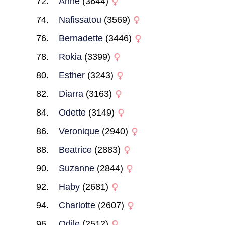
Anne
(3644)
Nafissatou
(3569)
Bernadette
(3446)
Rokia
(3399)
Esther
(3243)
Diarra
(3163)
Odette
(3149)
Veronique
(2940)
Beatrice
(2883)
Suzanne
(2844)
Haby
(2681)
Charlotte
(2607)
Odile
(2512)