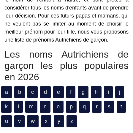
considérer tous les noms d'enfants avant de prendre
leur décision. Pour ces futurs papas et mamans, qui
ne veulent pas se limiter au moment de choisir le
meilleur prénom pour leur fille, nous vous proposons
une liste de prénoms Autrichiens de garçon.
Les noms Autrichiens de
garçon les plus populaires
en 2026
a
b
c
d
e
f
g
h
i
j
k
l
m
n
o
p
q
r
s
t
u
v
w
x
y
z