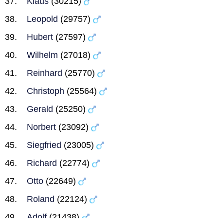
Klaus
(30215)
Leopold
(29757)
Hubert
(27597)
Wilhelm
(27018)
Reinhard
(25770)
Christoph
(25564)
Gerald
(25250)
Norbert
(23092)
Siegfried
(23005)
Richard
(22774)
Otto
(22649)
Roland
(22124)
Adolf
(21438)