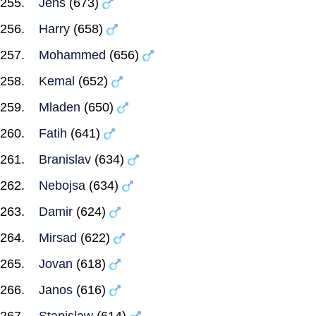
Jens
(673)
Harry
(658)
Mohammed
(656)
Kemal
(652)
Mladen
(650)
Fatih
(641)
Branislav
(634)
Nebojsa
(634)
Damir
(624)
Mirsad
(622)
Jovan
(618)
Janos
(616)