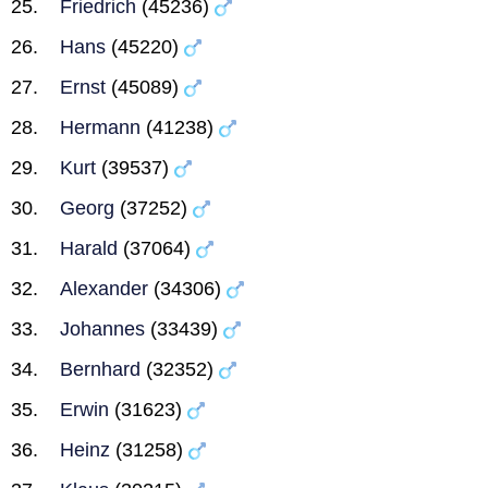
Friedrich
(45236)
Hans
(45220)
Ernst
(45089)
Hermann
(41238)
Kurt
(39537)
Georg
(37252)
Harald
(37064)
Alexander
(34306)
Johannes
(33439)
Bernhard
(32352)
Erwin
(31623)
Heinz
(31258)