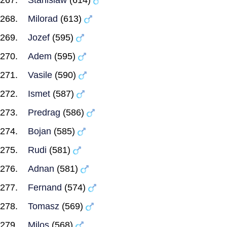
Stanislaw
(614)
Milorad
(613)
Jozef
(595)
Adem
(595)
Vasile
(590)
Ismet
(587)
Predrag
(586)
Bojan
(585)
Rudi
(581)
Adnan
(581)
Fernand
(574)
Tomasz
(569)
Milos
(568)